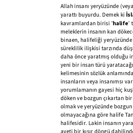
Allah insanı yeryüzünde (veya
İs
yarattı buyurdu. Demek ki
halife
kavramlardan birisi '
'
meleklerin insanın kan dökece
binaen, halifeliği yeryüzünde 
süreklilik ilişkisi tarzında 
daha önce yaratmış olduğu in
yeni bir insan türü yaratacağı
kelimesinin sözlük anlamında
insanların veya insanımsı var
yorumlamanın gayesi hiç kuşku
döken ve bozgun çıkartan bir 
olmak ve yeryüzünde bozgun
olmayacağına göre halife Tanr
halifesidir. Lakin insanın yar
ayeti bir kısır döngü dahili