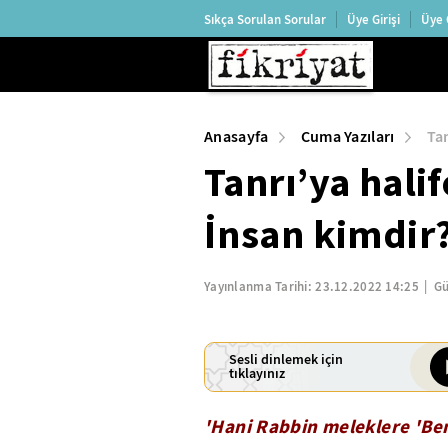
Sıkça Sorulan Sorular
Üye Girişi
Üye 
Anasayfa
Cuma Yazıları
Tan
Tanrı’ya hali
İnsan kimdir
Yayınlanma Tarihi:
23.12.2022 14:25
Gü
Sesli dinlemek için
tıklayınız
'Hani Rabbin meleklere 'Be