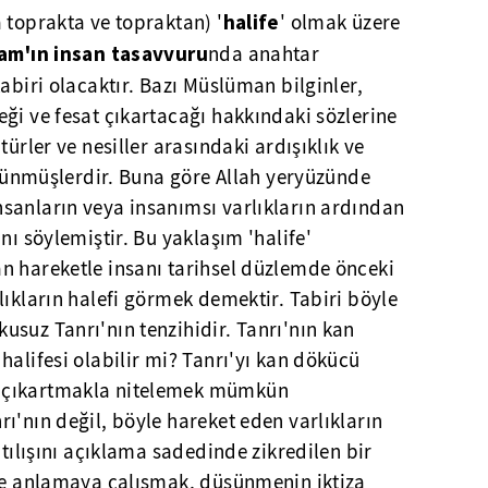
halife
 toprakta ve topraktan) '
' olmak üzere
lam'ın insan tasavvuru
nda anahtar
 tabiri olacaktır. Bazı Müslüman bilginler,
ği ve fesat çıkartacağı hakkındaki sözlerine
türler ve nesiller arasındaki ardışıklık ve
düşünmüşlerdir. Buna göre Allah yeryüzünde
sanların veya insanımsı varlıkların ardından
nı söylemiştir. Bu yaklaşım 'halife'
n hareketle insanı tarihsel düzlemde önceki
lıkların halefi görmek demektir. Tabiri böyle
suz Tanrı'nın tenzihidir. Tanrı'nın kan
halifesi olabilir mi? Tanrı'yı kan dökücü
 çıkartmakla nitelemek mümkün
ı'nın değil, böyle hareket eden varlıkların
atılışını açıklama sadedinde zikredilen bir
nde anlamaya çalışmak, düşünmenin iktiza