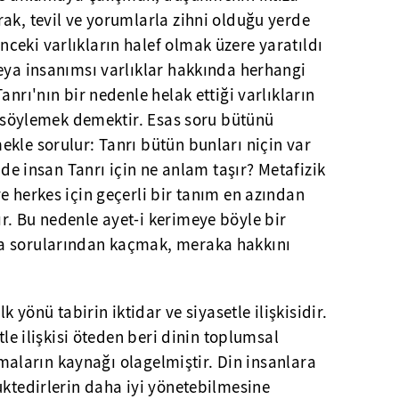
ak, tevil ve yorumlarla zihni olduğu yerde
ceki varlıkların halef olmak üzere yaratıldı
eya insanımsı varlıklar hakkında herhangi
anrı'nın bir nedenle helak ettiği varlıkların
nı söylemek demektir. Esas soru bütünü
kle sorulur: Tanrı bütün bunları niçin var
inde insan Tanrı için ne anlam taşır? Metafizik
e herkes için geçerli bir tanım en azından
r. Bu nedenle ayet-i kerimeye böyle bir
a sorularından kaçmak, meraka hakkını
lk yönü tabirin iktidar ve siyasetle ilişkisidir.
tle ilişkisi öteden beri dinin toplumsal
tışmaların kaynağı olagelmiştir. Din insanlara
uktedirlerin daha iyi yönetebilmesine