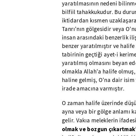
yaratılmasının nedeni bilinm
bilfiil tahakkukudur. Bu duru
iktidardan kısmen uzaklaşara
Tanrı'nın gölgesidir veya O'nu
insan arasındaki benzerlik ili
benzer yaratılmıştır ve halif
tabirinin geçtiği ayet-i kerime
yaratılmış olmasını beyan eden
olmakla Allah'a halife olmuş,
haline gelmiş, O'na dair isim 
irade amacına varmıştır.
O zaman halife üzerinde düşü
ayna veya bir gölge anlamı k
gelir. Vakıa meleklerin ifade
olmak ve bozgun çıkartmak