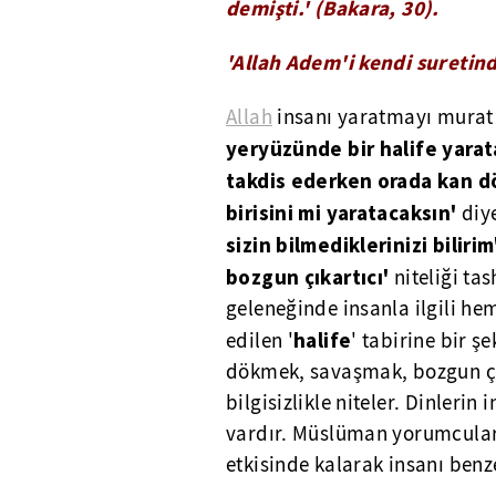
demişti.' (Bakara, 30).
'Allah Adem'i kendi suretinde
Allah
insanı yaratmayı murat
yeryüzünde bir halife yara
takdis ederken orada kan d
birisini mi yaratacaksın'
diye
sizin bilmediklerinizi bilirim
bozgun çıkartıcı'
niteliği ta
geleneğinde insanla ilgili h
halife
edilen '
' tabirine bir ş
dökmek, savaşmak, bozgun çık
bilgisizlikle niteler. Dinleri
vardır. Müslüman yorumcular
etkisinde kalarak insanı benze