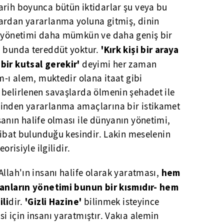
arih boyunca bütün iktidarlar şu veya bu
ardan yararlanma yoluna gitmiş, dinin
k yönetimi daha mümkün ve daha geniş bir
'Kırk kişi bir araya
, bunda tereddüt yoktur.
bir kutsal gerekir'
deyimi her zaman
am-ı alem, muktedir olana itaat gibi
 belirlenen savaşlarda ölmenin şehadet ile
dinden yararlanma amaçlarına bir istikamet
anın halife olması ile dünyanın yönetimi,
rtibat bulunduğu kesindir. Lakin meselenin
orisiyle ilgilidir.
hem
Allah'ın insanı halife olarak yaratması,
sanların yönetimi bunun bir kısmıdır- hem
ili
'Gizli Hazine'
dir.
bilinmek isteyince
i için insanı yaratmıştır. Vakıa alemin