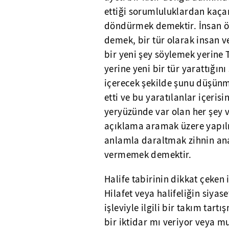
ettiği sorumluluklardan kaçar
döndürmek demektir. İnsan ön
demek, bir tür olarak insan v
bir yeni şey söylemek yerine T
yerine yeni bir tür yarattığı
içerecek şekilde şunu düşünme
etti ve bu yaratılanlar içeris
yeryüzünde var olan her şey v
açıklama aramak üzere yapılı
anlamla daraltmak zihnin an
vermemek demektir.
Halife tabirinin dikkat çeken i
Hilafet veya halifeliğin siyase
işleviyle ilgili bir takım tar
bir iktidar mı veriyor veya m