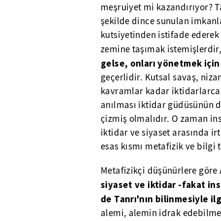
meşruiyet mi kazandırıyor? T
şekilde dince sunulan imkanl
kutsiyetinden istifade edere
zemine taşımak istemişlerdir
gelse, onları yönetmek için 
geçerlidir. Kutsal savaş, niz
kavramlar kadar iktidarlarca
anılması iktidar güdüsünün 
çizmiş olmalıdır. O zaman ins
iktidar ve siyaset arasında i
esas kısmı metafizik ve bilgi te
Metafizikçi düşünürlere göre 
siyaset ve iktidar -fakat in
de Tanrı'nın bilinmesiyle ilg
alemi, alemin idrak edebilmes