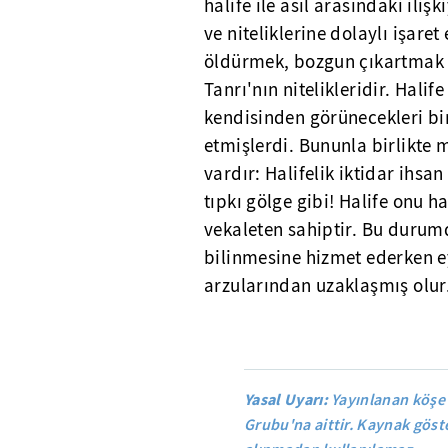
halife ile asıl arasındaki iliş
ve niteliklerine dolaylı işar
öldürmek, bozgun çıkartmak y
Tanrı'nın nitelikleridir. Halif
kendisinden görünecekleri bi
etmişlerdi. Bununla birlikte m
vardır: Halifelik iktidar ihsan
tıpkı gölge gibi! Halife onu ha
vekaleten sahiptir. Bu durumd
bilinmesine hizmet ederken e
arzularından uzaklaşmış olur
Yasal Uyarı:
Yayınlanan köşe 
Grubu'na aittir. Kaynak göste