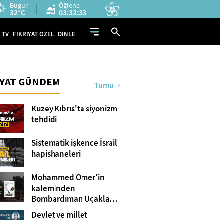
Bugün
Öğlene
32°C
03:32:32
 TV
FİKRİYAT ÖZEL
DİNLE
İYAT GÜNDEM
Tümü
Kuzey Kıbrıs'ta siyonizm
tehdidi
Sistematik işkence İsrail
hapishaneleri
Mohammed Omer'in
kaleminden
Bombardıman Uçakları
ve Tanklar Arasında
Devlet ve millet