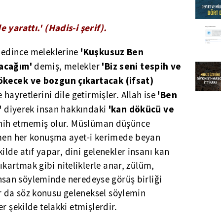
 yarattı.' (Hadis-i şerif).
'Kuşkusuz Ben
 edince meleklerine
tacağım'
'Biz seni tespih ve
demiş, melekler
ökecek ve bozgun çıkartacak (ifsat)
'Ben
 hayretlerini dile getirmişler. Allah ise
'
'kan dökücü ve
diyerek insan hakkındaki
shih etmemiş olur. Müslüman düşünce
emen her konuşma ayet-i kerimede beyan
ekilde atıf yapar, dini gelenekler insanı kan
artmak gibi niteliklerle anar, zülüm,
n insan söyleminde neredeyse görüş birliği
 da söz konusu geleneksel söylemin
r şekilde telakki etmişlerdir.