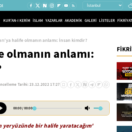
Ol
KUR'AN-I KERİM
İSLAM
YAZARLAR
AKADEMİK
GALERİ
LİSTELER
FİKRİYAT
rı’ya halife olmanın anlamı: İnsan kimdir?
FİKR
fe olmanın anlamı:
?
ncelleme Tarihi:
23.12.2022 17:27
00:00
/
00:00
n yeryüzünde bir halife yaratacağım'