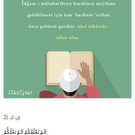
2)
ق، ك
اَلَمْ نَخْلُقْكُمْ اَلَمْ نَخْلُكُّمْ