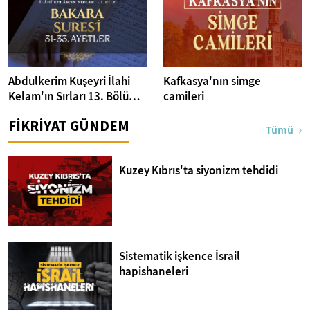
Abdulkerim Kuşeyri İlahi
Kafkasya'nın simge
Kelam'ın Sırları 13. Bölüm I
camileri
Bakara Suresi 31-33.
FİKRİYAT GÜNDEM
Ayetler Tefsiri
Tümü
Kuzey Kıbrıs'ta siyonizm tehdidi
Sistematik işkence İsrail
hapishaneleri