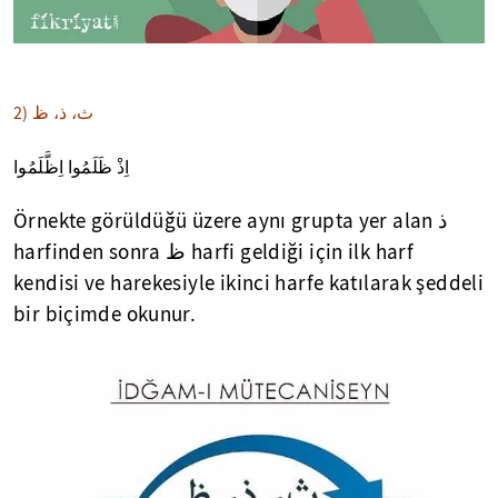
ث، ذ، ظ
2)
اِذْ ظَلَمُوا اِظَّلَمُوا
Örnekte görüldüğü üzere aynı grupta yer alan
ذ
harfinden sonra
ظ
harfi geldiği için ilk harf
kendisi ve harekesiyle ikinci harfe katılarak şeddeli
bir biçimde okunur.