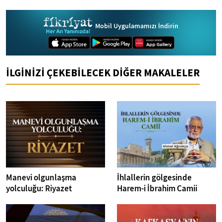
Mobil Uygulamamızı İndirin
İLGİNİZİ ÇEKEBİLECEK DİĞER MAKALELER
Manevi olgunlaşma
İhlallerin gölgesinde
yolculuğu: Riyazet
Harem-i İbrahim Camii