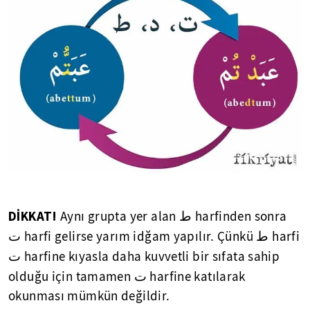
DİKKAT!
ط
Aynı grupta yer alan
harfinden sonra
ط
ت
harfi gelirse yarım idğam yapılır. Çünkü
harfi
ت
harfine kıyasla daha kuvvetli bir sıfata sahip
ت
olduğu için tamamen
harfine katılarak
okunması mümkün değildir.