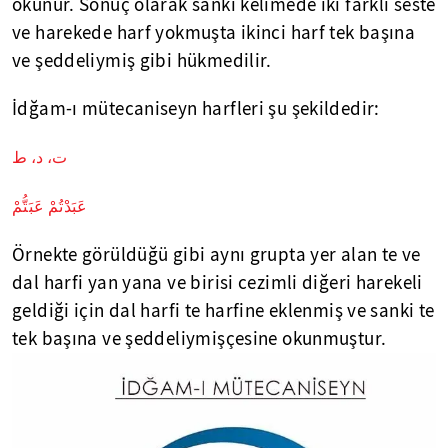
okunur. Sonuç olarak sanki kelimede iki farklı seste
ve harekede harf yokmuşta ikinci harf tek başına
ve şeddeliymiş gibi hükmedilir.
İdğam-ı mütecaniseyn harfleri şu şekildedir:
ت، د، ط
عَبَدْتُمْ عَبَتُّمْ
Örnekte görüldüğü gibi aynı grupta yer alan te ve
dal harfi yan yana ve birisi cezimli diğeri harekeli
geldiği için dal harfi te harfine eklenmiş ve sanki te
tek başına ve şeddeliymişçesine okunmuştur.