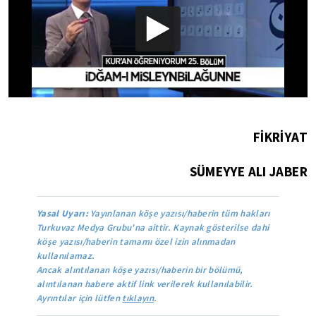
F
İ
KRİYAT
SÜMEYYE ALI JABER
Yasal Uyarı:
Yayınlanan köşe yazısı/haberin tüm hakları
Turkuvaz Medya Grubu'na aittir. Kaynak gösterilse dahi
köşe yazısı/haberin tamamı özel izin alınmadan
kullanılamaz.
Ancak alıntılanan köşe yazısı/haberin bir bölümü,
alıntılanan habere aktif link verilerek kullanılabilir.
Ayrıntılar için lütfen
tıklayın
.