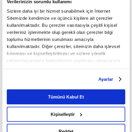
Fikriyat TV'deki videolar ile Kur'an öğrenmek
Verilerinizin sorumlu kullanımı
için tıklayın
Sizlere daha iyi bir hizmet sunabilmek için İnternet
Sitemizde kendimize ve üçüncü kişilere ait çerezler
İdğam-ı mütekaribeyn harfleri şu şekildedir:
kullanılmaktadır. Bu çerezler vasıtasıyla çeşitli kişisel
verileriniz işlenmekte olup gerekli olan çerezler bilgi
ل، ر
toplumu hizmetlerinin sunulması amacıyla
kullanılmaktadır. Diğer çerezler, sitemizin daha işlevsel
بَلْ رَفَعَهُ بَرَّفَعَهُ
kılınması ve kişiselleştirilmesi ve sizlere yönelik
reklam/pazarlama faaliyetlerinin yapılması, amaçlarıyla
sınırlı olarak açık rızanız dahilinde kullanılacaktır.
Çerezlere ilişkin tercihlerinizi çerez paneli vasıtasıyla
Ayarlar
belirleyebilirsiniz. Çerezlere ilişkin detaylı bilgi için
Ayarlar butonuna tıklayabilir,
Çerez Bilgilendirme
Metnimizi ziyaret edebilirsiniz.
Tümünü Kabul Et
6698 sayılı Kişisel Verilerin Korunması Kanunu uyarınca
hazırlanmış olan İnternet Sitesi Aydınlatma Metnimizi
Kişiselleştir
okumak ve sitemizi ziyaretiniz kapsamında
gerçekleştirilen veri işleme faaliyetleri ile ilgili daha
detaylı bilgi almak için lütfen
tıklayınız.
Reddet