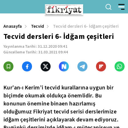
Anasayfa
Tecvid
Tecvid dersleri 6- İdğam çeşitleri
Tecvid dersleri 6- İdğam çeşitleri
Yayınlanma Tarihi:
31.12.2020 09:41
Güncelleme Tarihi:
31.03.2021 09:44
Kur’an-ı Kerim’i tecvid kurallarına uygun bir
biçimde okumak oldukça önemlidir. Bu
konunun önemine binaen hazırlamış
olduğumuz Fikriyat tecvid serisi derslerimize
idğam çeşitlerini açıklayarak devam ediyoruz.
Bugünkü dersimizde idğam-ı mütecaniseyn ve