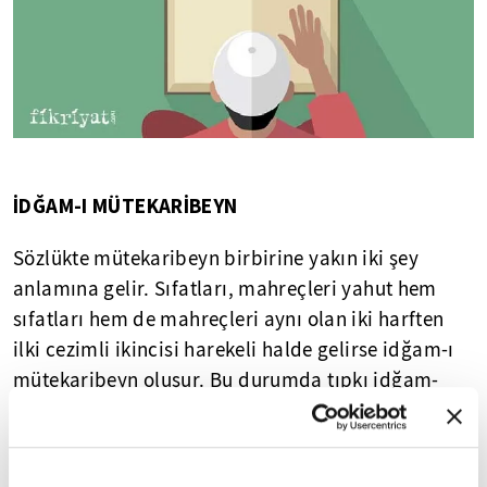
İ
DĞAM-I MÜTEKARİBEYN
Sözlükte mütekaribeyn birbirine yakın iki şey
anlamına gelir. Sıfatları, mahreçleri yahut hem
sıfatları hem de mahreçleri aynı olan iki harften
ilki cezimli ikincisi harekeli halde gelirse idğam-ı
mütekaribeyn oluşur. Bu durumda tıpkı idğam-
ımütecaniseyn kuralında olduğu gibi ilk harf ikinci
harfe eklenerek şeddeli bir şekilde okunur.