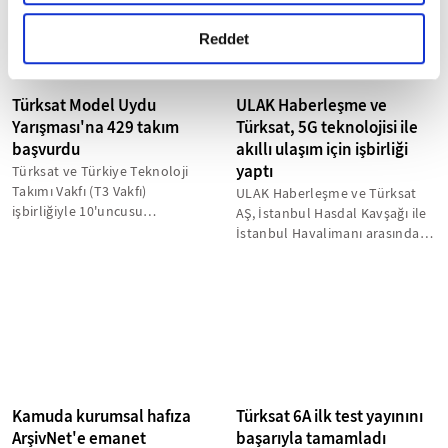
gerçekleştirilen veri işleme faaliyetleri ile ilgili daha
detaylı bilgi almak için lütfen
tıklayınız.
Reddet
Türksat Model Uydu
ULAK Haberleşme ve
Yarışması'na 429 takım
Türksat, 5G teknolojisi ile
başvurdu
akıllı ulaşım için işbirliği
yaptı
Türksat ve Türkiye Teknoloji
Takımı Vakfı (T3 Vakfı)
ULAK Haberleşme ve Türksat
işbirliğiyle 10'uncusu
AŞ, İstanbul Hasdal Kavşağı ile
düzenlenecek uluslararası
İstanbul Havalimanı arasında
"Türksat Model...
40 kilometrelik bir koridor...
Kamuda kurumsal hafıza
Türksat 6A ilk test yayınını
ArşivNet'e emanet
başarıyla tamamladı