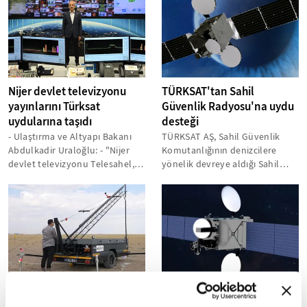
Nijer devlet televizyonu
TÜRKSAT'tan Sahil
yayınlarını Türksat
Güvenlik Radyosu'na uydu
uydularına taşıdı
desteği
- Ulaştırma ve Altyapı Bakanı
TÜRKSAT AŞ, Sahil Güvenlik
Abdulkadir Uraloğlu: - "Nijer
Komutanlığının denizcilere
devlet televizyonu Telesahel,
yönelik devreye aldığı Sahil
yapılan yeni anlaşma
Güvenlik Radyosu'nun uydu
kapsamında...
yayın hizmetini...
TÜRKSAT Model Uydu
Bakan Uraloğlu, Türksat 6A
Yarışması'nda final
Hizmete Alma Töreni'nde