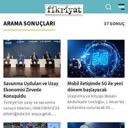
ARAMA SONUÇLARI
37 SONUÇ
Savunma Uyduları ve Uzay
Mobil iletişimde 5G ile yeni
Ekonomisi Zirvede
dönem başlayacak
Konuşuldu
Ulaştırma ve Altyapı Bakanı
Abdulkadir Uraloğlu, 1 Nisan'da
Türkiye'nin uzay ve savunma
kullanıma sunulacak 5G
sanayii liderleri, INSECSPACE'26
hizmetlerini iki yıl içerisinde
etkinliğinde bir araya geldi.
Türkiye'nin...
Uydu teknolojileri, uzay...