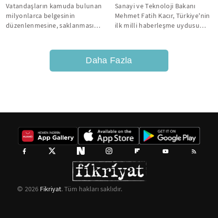
Vatandaşların kamuda bulunan
Sanayi ve Teknoloji Bakanı
milyonlarca belgesinin
Mehmet Fatih Kacır, Türkiye'nin
düzenlenmesine, saklanmasına
ilk milli haberleşme uydusu
ve bunlara 7 gün 24 saat
Türksat 6A'nın ilk test yayınını...
ulaşılabilmesine...
Daha Fazla
2026
Fikriyat
. Tüm hakları saklıdır.