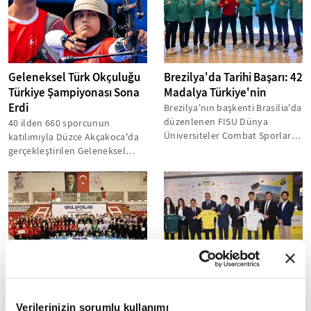
Geleneksel Türk Okçuluğu
Brezilya'da Tarihi Başarı: 42
Türkiye Şampiyonası Sona
Madalya Türkiye'nin
Erdi
Brezilya'nın başkenti Brasilia'da
düzenlenen FISU Dünya
40 ilden 660 sporcunun
Üniversiteler Combat Sporları
katılımıyla Düzce Akçakoca'da
Şampiyonası'nda Türk milli
gerçekleştirilen Geleneksel
takımı...
Türk Okçuluğu Türkiye
Şampiyonası tamamlandı....
Okul Sporları Gençler
Tour de France'ın amatör
Hentbol Türkiye
bisiklet yarışı serisi
Şampiyonası sona erdi
L'Etape'a Marmaris'te
Verilerinizin sorumlu kullanımı