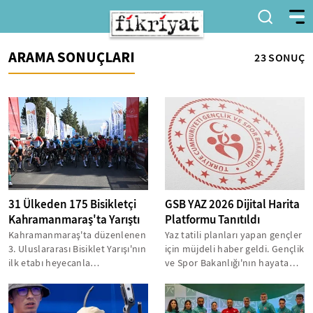
ARAMA SONUÇLARI
23 SONUÇ
31 Ülkeden 175 Bisikletçi
GSB YAZ 2026 Dijital Harita
Kahramanmaraş'ta Yarıştı
Platformu Tanıtıldı
Kahramanmaraş'ta düzenlenen
Yaz tatili planları yapan gençler
3. Uluslararası Bisiklet Yarışı'nın
için müjdeli haber geldi. Gençlik
ilk etabı heyecanla
ve Spor Bakanlığı'nın hayata
tamamlandı. UCI onaylı
geçirdiği YAZ 2026...
organizasyonda...