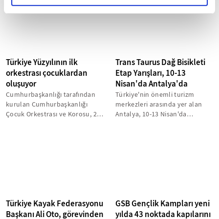
Türkiye Yüzyılının ilk
Trans Taurus Dağ Bisikleti
orkestrası çocuklardan
Etap Yarışları, 10-13
oluşuyor
Nisan'da Antalya'da
Cumhurbaşkanlığı tarafından
Türkiye'nin önemli turizm
kurulan Cumhurbaşkanlığı
merkezleri arasında yer alan
Çocuk Orkestrası ve Korosu, 23
Antalya, 10-13 Nisan'da
Nisan Ulusal Egemenlik ve
düzenlenecek Trans Taurus Dağ
Çocuk...
Bisikleti...
Türkiye Kayak Federasyonu
GSB Gençlik Kampları yeni
Başkanı Ali Oto, görevinden
yılda 43 noktada kapılarını