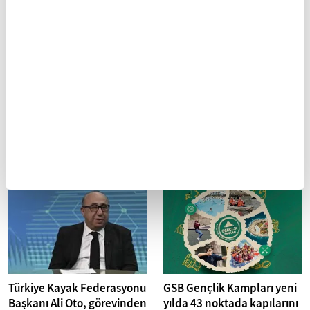
Türkiye Yüzyılının ilk
Trans Taurus Dağ Bisikleti
orkestrası çocuklardan
Etap Yarışları, 10-13
oluşuyor
Nisan'da Antalya'da
Cumhurbaşkanlığı tarafından
Türkiye'nin önemli turizm
kurulan Cumhurbaşkanlığı
merkezleri arasında yer alan
Çocuk Orkestrası ve Korosu, 23
Antalya, 10-13 Nisan'da
Nisan Ulusal Egemenlik ve
düzenlenecek Trans Taurus Dağ
Çocuk...
Bisikleti...
Türkiye Kayak Federasyonu
GSB Gençlik Kampları yeni
Başkanı Ali Oto, görevinden
yılda 43 noktada kapılarını