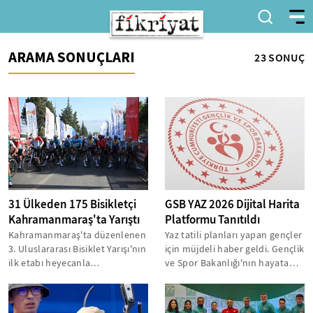
ARAMA SONUÇLARI
23 SONUÇ
31 Ülkeden 175 Bisikletçi
GSB YAZ 2026 Dijital Harita
Kahramanmaraş'ta Yarıştı
Platformu Tanıtıldı
Kahramanmaraş'ta düzenlenen
Yaz tatili planları yapan gençler
3. Uluslararası Bisiklet Yarışı'nın
için müjdeli haber geldi. Gençlik
ilk etabı heyecanla
ve Spor Bakanlığı'nın hayata
tamamlandı. UCI onaylı
geçirdiği YAZ 2026...
organizasyonda...