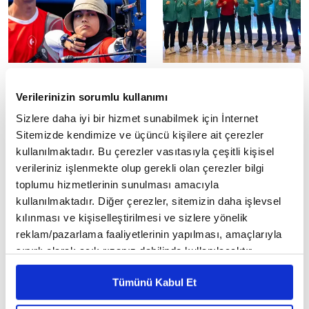
Geleneksel Türk Okçuluğu
Brezilya'da Tarihi Başarı: 42
Türkiye Şampiyonası Sona
Madalya Türkiye'nin
Verilerinizin sorumlu kullanımı
Erdi
Brezilya'nın başkenti Brasilia'da
Sizlere daha iyi bir hizmet sunabilmek için İnternet
düzenlenen FISU Dünya
40 ilden 660 sporcunun
Üniversiteler Combat Sporları
Sitemizde kendimize ve üçüncü kişilere ait çerezler
katılımıyla Düzce Akçakoca'da
Şampiyonası'nda Türk milli
gerçekleştirilen Geleneksel
kullanılmaktadır. Bu çerezler vasıtasıyla çeşitli kişisel
takımı...
Türk Okçuluğu Türkiye
verileriniz işlenmekte olup gerekli olan çerezler bilgi
Şampiyonası tamamlandı....
toplumu hizmetlerinin sunulması amacıyla
kullanılmaktadır. Diğer çerezler, sitemizin daha işlevsel
kılınması ve kişiselleştirilmesi ve sizlere yönelik
reklam/pazarlama faaliyetlerinin yapılması, amaçlarıyla
sınırlı olarak açık rızanız dahilinde kullanılacaktır.
Çerezlere ilişkin tercihlerinizi çerez paneli vasıtasıyla
Okul Sporları Gençler
Tour de France'ın amatör
Tümünü Kabul Et
belirleyebilirsiniz. Çerezlere ilişkin detaylı bilgi için
Hentbol Türkiye
bisiklet yarışı serisi
Ayarlar butonuna tıklayabilir,
Çerez Bilgilendirme
Şampiyonası sona erdi
L'Etape'a Marmaris'te