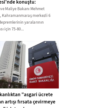
esi'nde konuştu:
 ve Maliye Bakanı Mehmet
, Kahramanmaraş merkezli 6
depremlerinin yaralarının
sı için 75-80...
akanlıktan "asgari ücrete
an artışı fırsata çevirmeye