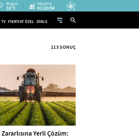
Bugün
Akşama
33°C
01:20:53
 TV
FİKRİYAT ÖZEL
DİNLE
113 SONUÇ
 Zararlısına Yerli Çözüm: