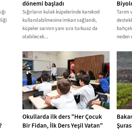
dönemi başladı
Biyol
ığı
Sığırların kulak küpelerinde karekod
Tarım 
liği
kullanılabilmesine imkan sağlandı,
destekl
küpeler sarının yanı sıra turkuaz da
bahçel
olabilecek...
neden o
Okullarda ilk ders "Her Çocuk
Bakan
?
Bir Fidan, İlk Ders Yeşil Vatan"
Şuras