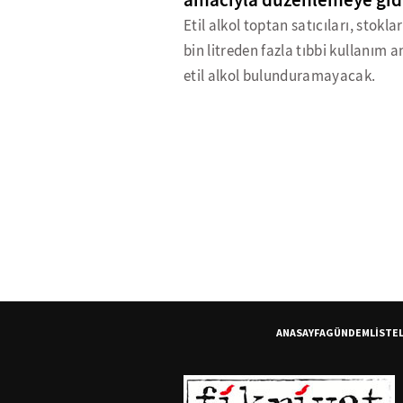
amacıyla düzenlemeye gidi
Etil alkol toptan satıcıları, stokla
bin litreden fazla tıbbi kullanım 
etil alkol bulunduramayacak.
ANASAYFA
GÜNDEM
LİSTE