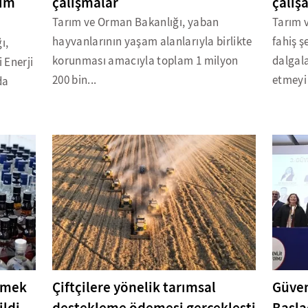
rım
çalışmalar
çalış
Tarım ve Orman Bakanlığı, yaban
Tarım v
hayvanlarının yaşam alanlarıyla birlikte
fahiş ş
ı,
korunması amacıyla toplam 1 milyon
dalgal
 Enerji
200 bin...
etmeyi
da
lemek
Çiftçilere yönelik tarımsal
Güven