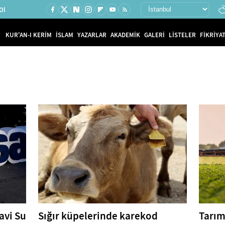
Ol
KUR'AN-I KERİM
İSLAM
YAZARLAR
AKADEMİK
GALERİ
LİSTELER
FİKRİYAT
avi Su
Sığır küpelerinde karekod
Tarım