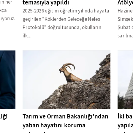
temasıyla yapıldı
Atöly
ın her
ukça
2025-2026 eğitim öğretim yılında hayata
Hazine
ıyoruz.
geçirilen "Köklerden Geleceğe Nefes
Şimşek
Protokolü" doğrultusunda, okulların
Şubat 
ilk...
sarılma
liği
Tarım ve Orman Bakanlığı'ndan
İki b
yaban hayatını koruma
yapıl