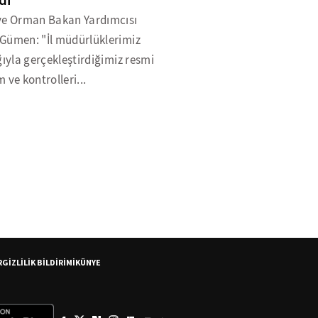
dı
ve Orman Bakan Yardımcısı
Gümen: "İl müdürlüklerimiz
ğıyla gerçekleştirdiğimiz resmi
 ve kontrolleri...
R
GİZLİLİK BİLDİRİMİ
KÜNYE