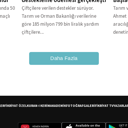
ldi
destekleme ödemesi gerçekleşti
Başla
rında 50
Çiftçilere verilen destekler sürüyor.
Tarım 
amaçlı
Tarım ve Orman Bakanlığı verilerine
Ahmet 
göre 185 milyon 799 bin liralık yardım
aracılı
çiftçilere...
denetim
Daha Fazla
LER
FİKRİYAT ÖZEL
KURAN-I KERİM
AKADEMİK
FOTOĞRAF
GALERİ
FİKRİYAT TV
YAZARLA