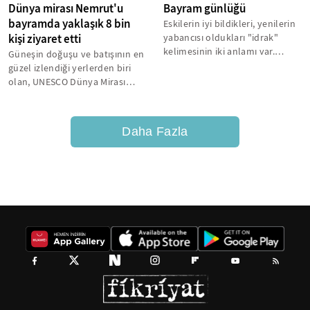
Dünya mirası Nemrut'u
Bayram günlüğü
bayramda yaklaşık 8 bin
Eskilerin iyi bildikleri, yenilerin
kişi ziyaret etti
yabancısı oldukları "idrak"
kelimesinin iki anlamı var.
Güneşin doğuşu ve batışının en
Sözlükler birini "akıl erdirme,...
güzel izlendiği yerlerden biri
olan, UNESCO Dünya Mirası
Listesi'ndeki Nemrut Dağı'nı...
Daha Fazla