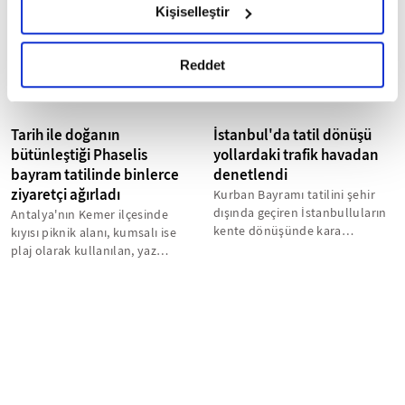
Günü" dolayısıyla...
Kişiselleştir
okumak ve sitemizi ziyaretiniz kapsamında
gerçekleştirilen veri işleme faaliyetleri ile ilgili daha
detaylı bilgi almak için lütfen
tıklayınız.
Reddet
Tarih ile doğanın
İstanbul'da tatil dönüşü
bütünleştiği Phaselis
yollardaki trafik havadan
bayram tatilinde binlerce
denetlendi
ziyaretçi ağırladı
Kurban Bayramı tatilini şehir
dışında geçiren İstanbulluların
Antalya'nın Kemer ilçesinde
kente dönüşünde kara
kıyısı piknik alanı, kumsalı ise
yollarında oluşturduğu
plaj olarak kullanılan, yaz
yoğunluk polis...
boyunca yoğunluk yaşanan
Phaselis...