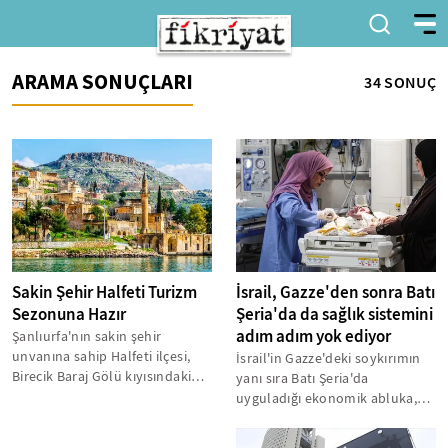
ARAMA SONUÇLARI
34 SONUÇ
Sakin Şehir Halfeti Turizm
İsrail, Gazze'den sonra Batı
Sezonuna Hazır
Şeria'da da sağlık sistemini
adım adım yok ediyor
Şanlıurfa'nın sakin şehir
unvanına sahip Halfeti ilçesi,
İsrail'in Gazze'deki soykırımın
Birecik Baraj Gölü kıyısındaki
yanı sıra Batı Şeria'da
eşsiz konumuyla
uyguladığı ekonomik abluka,
doğaseverlerin...
Filistin sağlık sistemini
çöküşün...