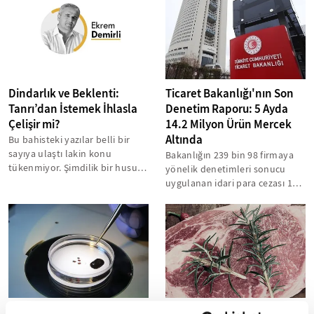
Dindarlık ve Beklenti:
Ticaret Bakanlığı'nın Son
Tanrı’dan İstemek İhlasla
Denetim Raporu: 5 Ayda
Çelişir mi?
14.2 Milyon Ürün Mercek
Altında
Bu bahisteki yazılar belli bir
sayıya ulaştı lakin konu
Bakanlığın 239 bin 98 firmaya
tükenmiyor. Şimdilik bir hususa
yönelik denetimleri sonucu
daha değinerek konuya bir
uygulanan idari para cezası 1
süre...
milyar 226 milyon liraya
yaklaştı...
Kırım Kongo Kanamalı Ateşi
Bayındır İçerenköy