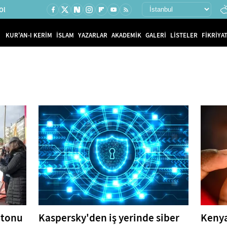
Ol
KUR'AN-I KERİM
İSLAM
YAZARLAR
AKADEMİK
GALERİ
LİSTELER
FİKRİYAT
atonu
Kaspersky'den iş yerinde siber
Kenya