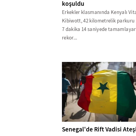
koşuldu
Erkekler klasmanında Kenyalı Vita
Kibiwott, 42 kilometrelik parkuru 
7 dakika 14 saniyede tamamlaya
rekor...
Senegal'de Rift Vadisi Ateş