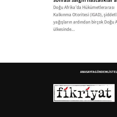
sonrası salgın hastalıklar a
Doğu Afrika'da Hükümetlerarası
Kalkınma Otoritesi (IGAD), şiddetl
yağışların ardından birçok Doğu A
ülkesinde...
ANASAYFA
GÜNDEM
LİSTE