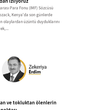
dan izliyoruz
rarası Para Fonu (IMF) Sözcüsü
Kozack, Kenya'da son günlerde
n olaylardan üzüntü duyduklarını
ek,...
tan ve tokluktan ölenlerin