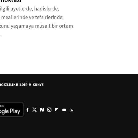
 noktası
 ilgili ayetlerde, hadislerde,
 meallerinde ve tefsirlerinde;
zünü yaşamaya müsait bir ortam
.
R
GİZLİLİK BİLDİRİMİ
KÜNYE