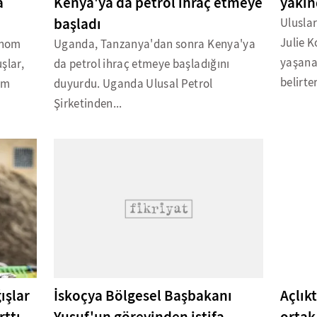
a
Kenya'ya da petrol ihraç etmeye
yakın
başladı
Ulusla
Julie 
anom
Uganda, Tanzanya'dan sonra Kenya'ya
yaşana
şlar,
da petrol ihraç etmeye başladığını
belirter
lum
duyurdu. Uganda Ulusal Petrol
Şirketinden...
ışlar
İskoçya Bölgesel Başbakanı
Açlık