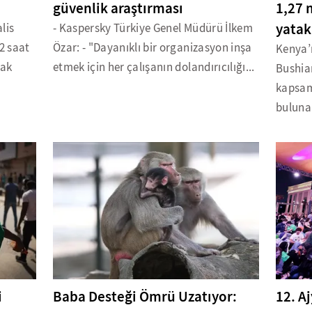
güvenlik araştırması
1,27 
yatak
lis
- Kaspersky Türkiye Genel Müdürü İlkem
2 saat
Özar: - "Dayanıklı bir organizasyon inşa
Kenya’
rak
etmek için her çalışanın dolandırıcılığı...
Bushian
kapsam
bulunan
i
Baba Desteği Ömrü Uzatıyor:
12. A