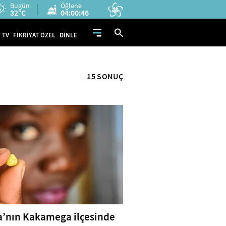
Bugün
Öğlene
32°C
04:00:45
 TV
FİKRİYAT ÖZEL
DİNLE
15 SONUÇ
’nın Kakamega ilçesinde