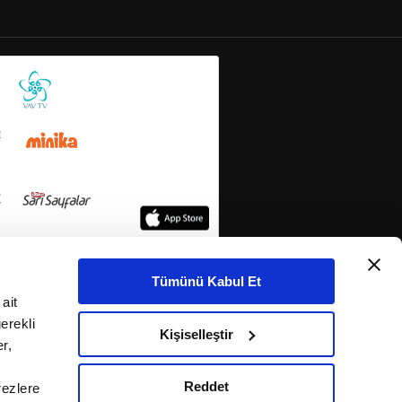
Tümünü Kabul Et
ait
erekli
Kişiselleştir
r,
Reddet
rezlere