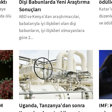
ıktı
Dişi Babunlarda Yeni Araştırma
ödüll
Sonuçları
eye
Katar'ı
nda ölü
düzenle
ABD ve Kenya'dan araştırmacılar,
ve ödül
babalarıyla iyi ilişkileri olan dişi
babunların, iyi ilişkileri olmayanlara
göre 2...
 M
Uganda, Tanzanya'dan sonra
IMF: 