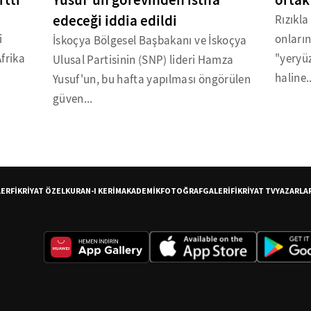
rttı
Yusuf'un görevinden istifa
ortak
edeceği iddia edildi
Rızıkla
i
onların
İskoçya Bölgesel Başbakanı ve İskoçya
frika
"yeryü
Ulusal Partisinin (SNP) lideri Hamza
haline..
Yusuf'un, bu hafta yapılması öngörülen
güven...
LER
FİKRİYAT ÖZEL
KURAN-I KERİM
AKADEMİK
FOTOĞRAF
GALERİ
FİKRİYAT TV
YAZARLA