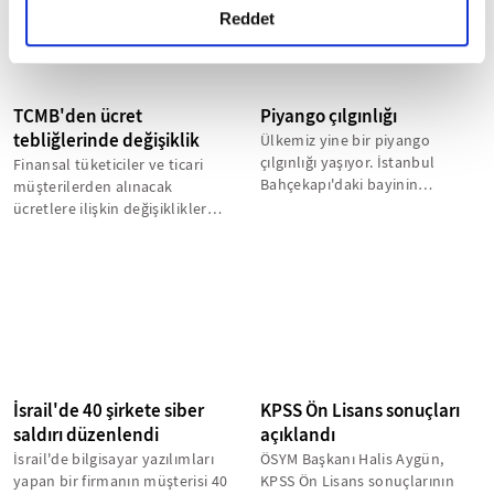
detaylı bilgi almak için lütfen
tıklayınız.
Reddet
TCMB'den ücret
Piyango çılgınlığı
tebliğlerinde değişiklik
Ülkemiz yine bir piyango
çılgınlığı yaşıyor. İstanbul
Finansal tüketiciler ve ticari
Bahçekapı'daki bayinin
müşterilerden alınacak
görüntüsünü izleyince
ücretlere ilişkin değişiklikler
şaşırmadım desem...
kapsamında, EFT sisteminin
resmi...
İsrail'de 40 şirkete siber
KPSS Ön Lisans sonuçları
saldırı düzenlendi
açıklandı
İsrail'de bilgisayar yazılımları
ÖSYM Başkanı Halis Aygün,
yapan bir firmanın müşterisi 40
KPSS Ön Lisans sonuçlarının