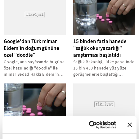
Google'dan Türk mimar
15 binden fazla hanede
Eldem'in doğum gününe
"sağlık okuryazarlığı"
özel "doodle"
araştırması başlatıldı
Google, ana sayfasında bugüne
Sağlık Bakanlığı, ülke genelinde
özel hazırladığı "doodle" ile
15 bin 430 hanede yüz yüze
mimar Sedad Hakkı Eldem'in
görüşmelerle başlattığı
doğum gününü kutladı.
araştırma ile Türk halkının
sağlık...
15 binden fazla hanede
Google'dan Öğretmenler
"sağlık okuryazarlığı"
Günü'ne özel "doodle"