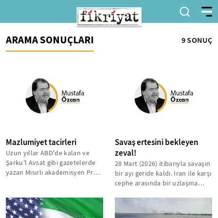
ARAMA SONUÇLARI
9 SONUÇ
Mazlumiyet tacirleri
Savaş ertesini bekleyen
zeval!
Uzun yıllar ABD'de kalan ve
Şarku'l Avsat gibi gazetelerde
28 Mart (2026) itibarıyla savaşın
yazan Mısırlı akademisyen Prof.
bir ayı geride kaldı. İran ile karşı
Mamoun Fandy İran'ın
cephe arasında bir uzlaşma
mazlumiyet...
zemini bulma çaba...