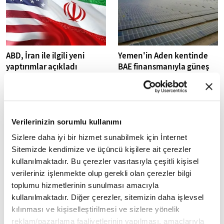
ABD, İran ile ilgili yeni
Yemen'in Aden kentinde
yaptırımlar açıkladı
BAE finansmanıyla güneş
enerjisi santrali açıldı
ABD yönetimi, İran'dan ham
petrol satın alan ve işleyen Çin
Yıllardır iç savaşla boğuşan
merkezli bir rafineri ve üst
Yemen'de elektrik kesintileri
yöneticisi ile İran petrolünü...
sorununu çözme çabaları
kapsamında, Aden kentinde,
Verilerinizin sorumlu kullanımı
Birleşik...
Sizlere daha iyi bir hizmet sunabilmek için İnternet
Sitemizde kendimize ve üçüncü kişilere ait çerezler
kullanılmaktadır. Bu çerezler vasıtasıyla çeşitli kişisel
verileriniz işlenmekte olup gerekli olan çerezler bilgi
toplumu hizmetlerinin sunulması amacıyla
kullanılmaktadır. Diğer çerezler, sitemizin daha işlevsel
Yemen'in Taiz kentinde 4
Yemen'de kolera salgını
kılınması ve kişiselleştirilmesi ve sizlere yönelik
yılda 2 bin 702 sivil öldü
nedeniyle olağanüstü hal
ilan edildi
reklam/pazarlama faaliyetlerinin yapılması, amaçlarıyla
Yemen hükümeti, Husilerin