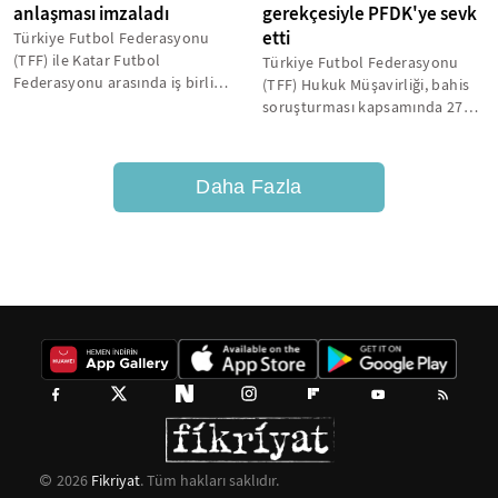
anlaşması imzaladı
gerekçesiyle PFDK'ye sevk
etti
Türkiye Futbol Federasyonu
(TFF) ile Katar Futbol
Türkiye Futbol Federasyonu
Federasyonu arasında iş birliği
(TFF) Hukuk Müşavirliği, bahis
anlaşması imzalandı.
soruşturması kapsamında 27
futbolcuyu tedbirli olarak
Profesyonel...
Daha Fazla
2026
Fikriyat
. Tüm hakları saklıdır.