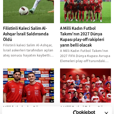
Filistinli Kaleci Salim Al-
A Milli Kadın Futbol
Ashqar İsrail Saldırısında
Takımı'nın 2027 Dünya
Öldü
Kupası play-off rakipleri
yarın belli olacak
Filistinli kaleci Salim Al-Ashqar,
İsrail askerleri tarafından açılan
A Milli Kadın Futbol Takımı'nın
ateş sonucu hayatını kaybetti.
2027 FIFA Dünya Kupası Avrupa
Khadamat Khan Younis...
Elemeleri play-off turundaki
rakipleri yarın belli olacak...
Milli futbolcular Dünya
A Milli Futbol Takımı Dünya
Kupası'nda başarıya
Kupası için ABD'de