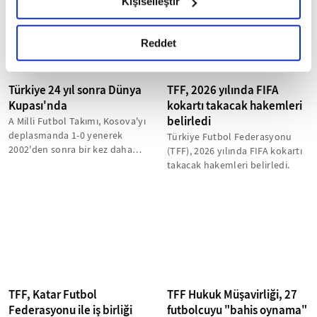
Kişiselleştir
okumak ve sitemizi ziyaretiniz kapsamında
gerçekleştirilen veri işleme faaliyetleri ile ilgili daha
detaylı bilgi almak için lütfen
tıklayınız.
Reddet
Türkiye 24 yıl sonra Dünya
TFF, 2026 yılında FIFA
Kupası'nda
kokartı takacak hakemleri
belirledi
A Milli Futbol Takımı, Kosova'yı
deplasmanda 1-0 yenerek
Türkiye Futbol Federasyonu
2002'den sonra bir kez daha
(TFF), 2026 yılında FIFA kokartı
Dünya Kupası'na katılma hakkı
takacak hakemleri belirledi.
kazandı...
TFF, Katar Futbol
TFF Hukuk Müşavirliği, 27
Federasyonu ile iş birliği
futbolcuyu "bahis oynama"