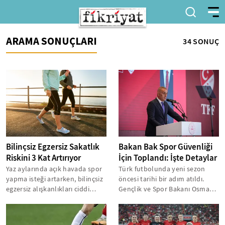
ARAMA SONUÇLARI
34 SONUÇ
Bilinçsiz Egzersiz Sakatlık
Bakan Bak Spor Güvenliği
Riskini 3 Kat Artırıyor
İçin Toplandı: İşte Detaylar
Yaz aylarında açık havada spor
Türk futbolunda yeni sezon
yapma isteği artarken, bilinçsiz
öncesi tarihi bir adım atıldı.
egzersiz alışkanlıkları ciddi
Gençlik ve Spor Bakanı Osman
sağlık sorunlarına yol...
Aşkın Bak ve İçişleri Bakanı...