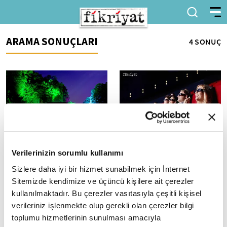
ARAMA SONUÇLARI
4 SONUÇ
Bu hafta 7 film
Vizyonda bu hafta 8 film
Verilerinizin sorumlu kullanımı
sinemaseverlerle
sinemaseverlerle
Sizlere daha iyi bir hizmet sunabilmek için İnternet
buluşacak
buluşacak
Sitemizde kendimize ve üçüncü kişilere ait çerezler
Türkiye sinema salonlarında bu
Tüm sinemaseverlerin her hafta
hafta dördü yerli, 7 film vizyona
merakla beklediği şey, vizyonda
kullanılmaktadır. Bu çerezler vasıtasıyla çeşitli kişisel
girecek.Türkiye sinema
ne olacağının konusudur. Bu
verileriniz işlenmekte olup gerekli olan çerezler bilgi
salonlarında bu hafta dördü...
hafta 6’sı yerli olmak üzere...
toplumu hizmetlerinin sunulması amacıyla