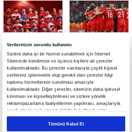
Verilerinizin sorumlu kullanımı
A Milli Futbol Takımı Dünya
A Milli Futbol Takımı'nın
Kupası için ABD'de
özel maçlarının
Sizlere daha iyi bir hizmet sunabilmek için İnternet
stadyumları ve tarihleri
2026 FIFA Dünya Kupası'nda
Sitemizde kendimize ve üçüncü kişilere ait çerezler
mücadele edecek A Milli Futbol
belirlendi
kullanılmaktadır. Bu çerezler vasıtasıyla çeşitli kişisel
Takımı, ABD'ye geldi.
A Milli Futbol Takımı'nın 2026
verileriniz işlenmekte olup gerekli olan çerezler bilgi
FIFA Dünya Kupası hazırlıkları
toplumu hizmetlerinin sunulması amacıyla
çerçevesinde Kuzey Makedonya
kullanılmaktadır. Diğer çerezler, sitemizin daha işlevsel
ve Venezuela ile oynayacağı...
kılınması ve kişiselleştirilmesi ve sizlere yönelik
reklam/pazarlama faaliyetlerinin yapılması, amaçlarıyla
sınırlı olarak açık rızanız dahilinde kullanılacaktır.
Çerezlere ilişkin tercihlerinizi çerez paneli vasıtasıyla
Tümünü Kabul Et
belirleyebilirsiniz. Çerezlere ilişkin detaylı bilgi için
Ayarlar butonuna tıklayabilir,
Çerez Bilgilendirme