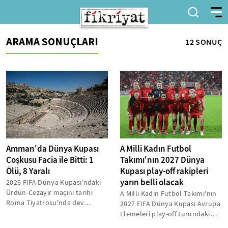
ARAMA SONUÇLARI
12 SONUÇ
Amman'da Dünya Kupası
A Milli Kadın Futbol
Coşkusu Facia ile Bitti: 1
Takımı'nın 2027 Dünya
Ölü, 8 Yaralı
Kupası play-off rakipleri
yarın belli olacak
2026 FIFA Dünya Kupası'ndaki
Ürdün-Cezayir maçını tarihi
A Milli Kadın Futbol Takımı'nın
Roma Tiyatrosu'nda dev
2027 FIFA Dünya Kupası Avrupa
ekrandan izleyen kalabalığın
Elemeleri play-off turundaki
arasında...
rakipleri yarın belli olacak...