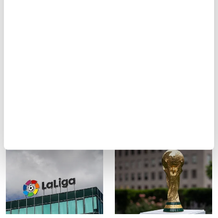
2031 FIFA Kadınlar Dünya
FIFA, Kulüpler Dünya
Kupası'nda takım sayısı
Kupası'na katılan
48'e yükseltilecek
takımlara 1 milyar dolar
para ödülü dağıtacak
FIFA, 2031 yılında düzenlenecek
Kadınlar Dünya Kupası'nda
FIFA, Kulüpler Dünya Kupası'na
takım sayısının 32'den 48'e
katılan takımlara 1 milyar dolar
çıkarılacağını duyurdu.
para ödülü verecek.