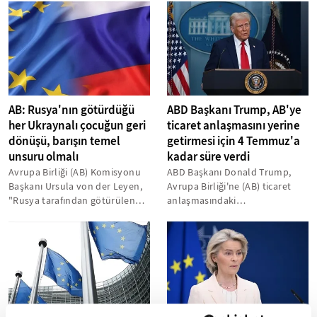
işbirliğini...
AB: Rusya'nın götürdüğü
ABD Başkanı Trump, AB'ye
her Ukraynalı çocuğun geri
ticaret anlaşmasını yerine
dönüşü, barışın temel
getirmesi için 4 Temmuz'a
unsuru olmalı
kadar süre verdi
Avrupa Birliği (AB) Komisyonu
ABD Başkanı Donald Trump,
Başkanı Ursula von der Leyen,
Avrupa Birliği'ne (AB) ticaret
"Rusya tarafından götürülen
anlaşmasındaki
her bir Ukraynalı çocuğun geri...
yükümlülüklerini yerine
getirmesi için 4 Temmuz'a...