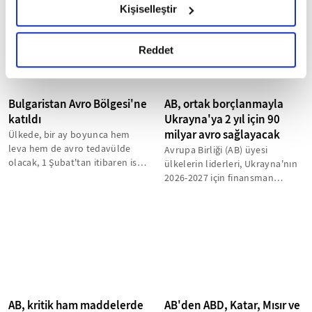
sistemlerinin...
Kişiselleştir
okumak ve sitemizi ziyaretiniz kapsamında
gerçekleştirilen veri işleme faaliyetleri ile ilgili daha
detaylı bilgi almak için lütfen
tıklayınız.
Reddet
Bulgaristan Avro Bölgesi'ne
AB, ortak borçlanmayla
katıldı
Ukrayna'ya 2 yıl için 90
milyar avro sağlayacak
Ülkede, bir ay boyunca hem
leva hem de avro tedavülde
Avrupa Birliği (AB) üyesi
olacak, 1 Şubat'tan itibaren ise
ülkelerin liderleri, Ukrayna'nın
ülkede sadece avro
2026-2027 için finansman
kullanılacak...
ihtiyacının Rusya'nın
dondurulmuş...
AB, kritik ham maddelerde
AB'den ABD, Katar, Mısır ve