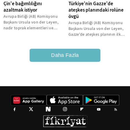
Çin'e bağımlılığını
Türkiye'nin Gazze'de
azaltmak istiyor
ateşkes planındaki rolüne
övgü
Avrupa Birliği (AB) Komisyonu
Başkanı Ursula von der Leyen,
Avrupa Birliği (AB) Komisyonu
nadir toprak elementleri ve
Başkanı Ursula von der Leyen,
kritik ham maddelerde Çin'e...
Gazze'de ateşkes planının ilk
aşamasının onaylanmasıyla...
Daha Fazla