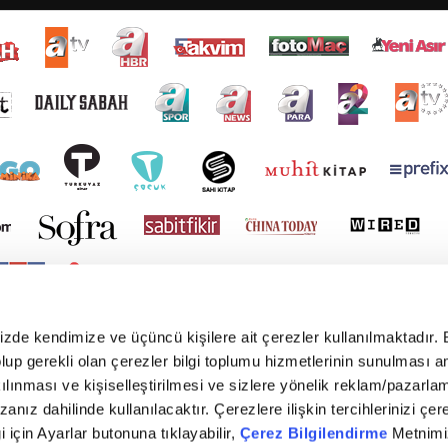
mizde kendimize ve üçüncü kişilere ait çerezler kullanılmaktadır. 
e olup gerekli olan çerezler bilgi toplumu hizmetlerinin sunulması 
kılınması ve kişiselleştirilmesi ve sizlere yönelik reklam/pazarla
zanız dahilinde kullanılacaktır. Çerezlere ilişkin tercihlerinizi çer
gi için Ayarlar butonuna tıklayabilir,
Çerez Bilgilendirme
Metnimiz