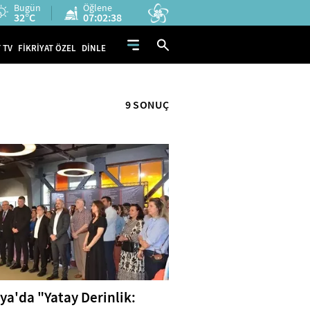
Bugün
Öğlene
32°C
07:02:37
 TV
FİKRİYAT ÖZEL
DİNLE
9 SONUÇ
ya'da "Yatay Derinlik: