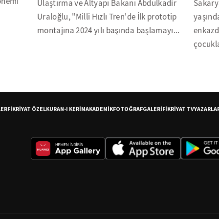
dönemi
Ulaştırma ve Altyapı Bakanı Abdulkadir
Sakary
Uraloğlu, "Milli Hızlı Tren'de İlk prototip
yaşında
montajına 2024 yılı başında başlamayı...
enkazd
çocukla
LER
FİKRİYAT ÖZEL
KURAN-I KERİM
AKADEMİK
FOTOĞRAF
GALERİ
FİKRİYAT TV
YAZARLA