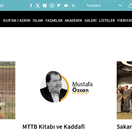
Ol
KUR'AN-I KERİM
İSLAM
YAZARLAR
AKADEMİK
GALERİ
LİSTELER
FİKRİYAT
MTTB Kitabı ve Kaddafi
Sakar