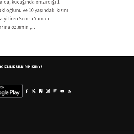
a'da, kucağında emzirdiği 1
ki oğlunu ve 10 yaşındaki kızını
a yitiren Semra Yaman,
rına özlemini,...
R
GİZLİLİK BİLDİRİMİ
KÜNYE