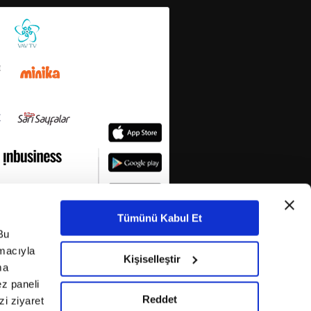
Tümünü Kabul Et
Bu
amacıyla
Kişiselleştir
ma
ez paneli
Reddet
i ziyaret