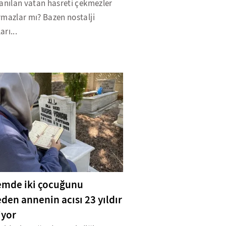
anılan vatan hasreti çekmezler
ymazlar mı? Bazen nostalji
rı...
mde iki çocuğunu
den annenin acısı 23 yıldır
iyor