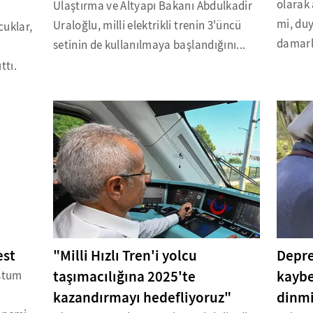
olarak 
Ulaştırma ve Altyapı Bakanı Abdulkadir
mi, du
Uraloğlu, milli elektrikli trenin 3'üncü
cuklar,
damarla
setinin de kullanılmaya başlandığını...
ttı.
est
"Milli Hızlı Tren'i yolcu
Depre
taşımacılığına 2025'te
kaybe
stum
kazandırmayı hedefliyoruz"
dinm