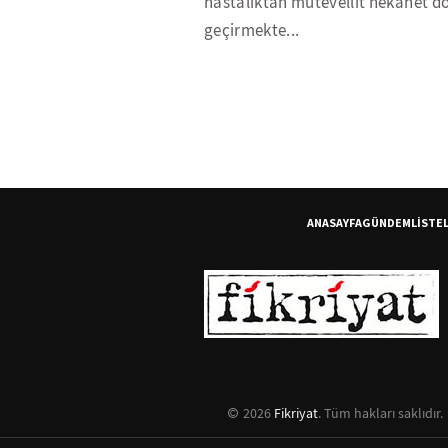
hastalıktan mütevellit nekahet 
geçirmekte...
ANASAYFA
GÜNDEM
LİSTE
2026
Fikriyat
. Tüm hakları saklıdır.