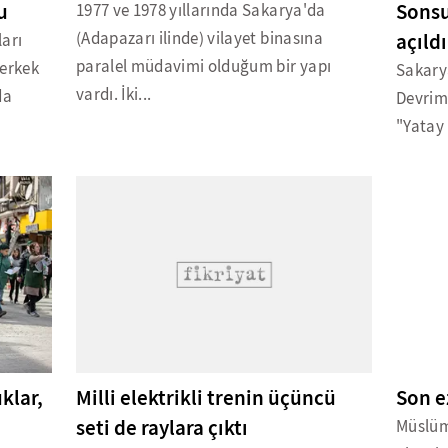
u
Sonsu
1977 ve 1978 yıllarında Sakarya'da
(Adapazarı ilinde) vilayet binasına
açıldı
ları
paralel müdavimi olduğum bir yapı
 erkek
Sakary
vardı. İki...
da
Devrim 
"Yatay 
klar,
Milli elektrikli trenin üçüncü
Son e
seti de raylara çıktı
Müslüma