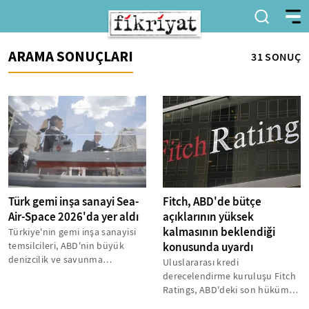
ARAMA SONUÇLARI
31 SONUÇ
Türk gemi inşa sanayi Sea-
Fitch, ABD'de bütçe
Air-Space 2026'da yer aldı
açıklarının yüksek
kalmasının beklendiği
Türkiye'nin gemi inşa sanayisi
temsilcileri, ABD'nin büyük
konusunda uyardı
denizcilik ve savunma
Uluslararası kredi
fuarlarından biri olan Sea-Air-
derecelendirme kuruluşu Fitch
Space...
Ratings, ABD'deki son hükümet
kapanmasının kısmi olsa da