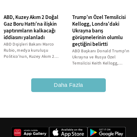
ABD, Kuzey Akım 2 Doğal
Trump'ın Özel Temsilcisi
Gaz Boru Hattı'na ilişkin
Kellogg, Londra'daki
yaptırımların kalkacağı
Ukrayna barış
iddiasını yalanladı
görüşmelerinin olumlu
geçtiğini belirtti
ABD Dışişleri Bakanı Marco
Rubio, medya kuruluşu
ABD Başkanı Donald Trump'ın
Politico'nun, Kuzey Akım 2
Ukrayna ve Rusya Özel
Doğal Gaz Boru Hattı'na
Temsilcisi Keith Kellogg,
yönelik, "yaptırımların...
İngiltere'nin başkenti
Londra'da yapılan...
Daha Fazla