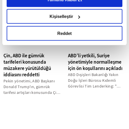
sürdürülmesi konusunda
6698 sayılı Kişisel Verilerin Korunması Kanunu uyarınca
mutabık kaldı."
hazırlanmış olan İnternet Sitesi Aydınlatma Metnimizi
Kişiselleştir
okumak ve sitemizi ziyaretiniz kapsamında
gerçekleştirilen veri işleme faaliyetleri ile ilgili daha
detaylı bilgi almak için lütfen
tıklayınız.
Reddet
Çin, ABD ile gümrük
ABD’li yetkili, Suriye
tarifeleri konusunda
yönetimiyle normalleşme
müzakere yürütüldüğü
için ön koşullarını açıkladı
iddiasını reddetti
ABD Dışişleri Bakanlığı Yakın
Doğu İşleri Bürosu Kıdemli
Pekin yönetimi, ABD Başkanı
Görevlisi Tim Lenderking: "
Donald Trump'ın, gümrük
(Şam yönetimi) Geçici otorite
tarifesi artışları konusunda Çin
kanıtlanabilir...
ile müzakerelerin aktif olduğu...