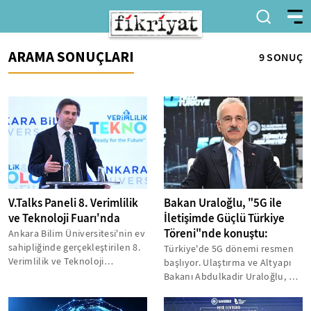
ARAMA SONUÇLARI
9 SONUÇ
V.Talks Paneli 8. Verimlilik
Bakan Uraloğlu, "5G ile
ve Teknoloji Fuarı'nda
İletişimde Güçlü Türkiye
Töreni"nde konuştu:
Ankara Bilim Üniversitesi'nin ev
sahipliğinde gerçekleştirilen 8.
Türkiye'de 5G dönemi resmen
Verimlilik ve Teknoloji
başlıyor. Ulaştırma ve Altyapı
Fuarı'nda dikkat çeken V.Talks...
Bakanı Abdulkadir Uraloğlu, 81
ilde eş zamanlı olarak
hizmete...