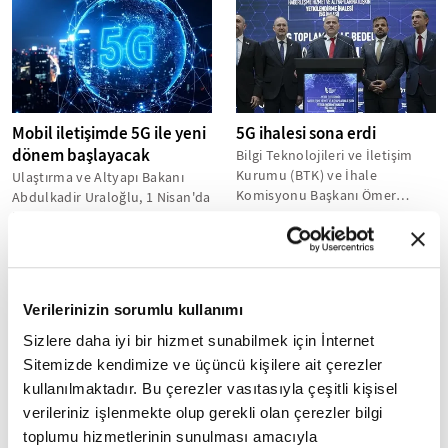
Mobil iletişimde 5G ile yeni
5G ihalesi sona erdi
dönem başlayacak
Bilgi Teknolojileri ve İletişim
Kurumu (BTK) ve İhale
Ulaştırma ve Altyapı Bakanı
Komisyonu Başkanı Ömer
Abdulkadir Uraloğlu, 1 Nisan'da
Abdullah Karagözoğlu, 5G
kullanıma sunulacak 5G
ihalesi sonucunun,...
hizmetlerini iki yıl içerisinde
Türkiye'nin...
Verilerinizin sorumlu kullanımı
Sizlere daha iyi bir hizmet sunabilmek için İnternet
Sitemizde kendimize ve üçüncü kişilere ait çerezler
kullanılmaktadır. Bu çerezler vasıtasıyla çeşitli kişisel
5G teknolojisinden
Yerli teknolojiye 4,5G ile
verileriniz işlenmekte olup gerekli olan çerezler bilgi
ekonomiye 2030'a kadar
başlayan geçiş 5G ile
toplumu hizmetlerinin sunulması amacıyla
100 milyar dolar katkı
hızlanacak