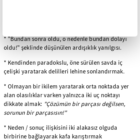
DİJİTAL BAĞIMLILIK, ÇOCUKLARI MUTSUZ VE
ASOSYAL YAPIYOR
OLAYLARIN ARDIŞIKLIĞI, NEDEN-SONUÇ İLİŞKİSİ
* "Bundan sonra oldu, o nedenle bundan dolayı
oldu!" şeklinde düşünülen ardışıklık yanılgısı.
* Kendinden paradokslu, öne sürülen savda iç
çelişki yaratarak delilleri lehine sonlandırmak.
* Olmayan bir ikilem yaratarak orta noktada yer
alan olasılıklar varken yalnızca iki uç noktayı
dikkate almak:
"Çözümün bir parçası değilsen,
sorunun bir parçasısın!"
* Neden / sonuç ilişkisini iki alakasız olguda
birbirine bağlayarak kafa karıştırmak