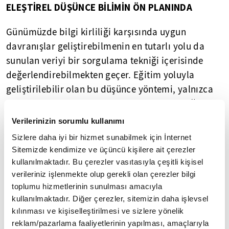
ELEŞTİREL DÜŞÜNCE BİLİMİN ÖN PLANINDA
Günümüzde bilgi kirliliği karşısında uygun
davranışlar geliştirebilmenin en tutarlı yolu da
sunulan veriyi bir sorgulama tekniği içerisinde
değerlendirebilmekten geçer. Eğitim yoluyla
geliştirilebilir olan bu düşünce yöntemi, yalnızca
düşünme becerileri kazanmak açısından değil;
bireyin benmerkezci bir yaklaşımdan kurtulup
Verilerinizin sorumlu kullanımı
akılcı bir temelde düşünebilmesini sağlamak
Sizlere daha iyi bir hizmet sunabilmek için İnternet
açısından da son derece önemlidir.
Sitemizde kendimize ve üçüncü kişilere ait çerezler
kullanılmaktadır. Bu çerezler vasıtasıyla çeşitli kişisel
Bilimin asla elden bırakmadığı bu kuşkucu
verileriniz işlenmekte olup gerekli olan çerezler bilgi
yaklaşım, sadece yeni bir düşünceyi sınamak için
toplumu hizmetlerinin sunulması amacıyla
değil, ayrıca hatalı sunulan bir savı da reddetmek
kullanılmaktadır. Diğer çerezler, sitemizin daha işlevsel
kılınması ve kişiselleştirilmesi ve sizlere yönelik
için kullanılır. Bu bağlamda eleştirel düşüncenin
reklam/pazarlama faaliyetlerinin yapılması, amaçlarıyla
çalışma dinamiğini ve ilkelerini kavramak sadece