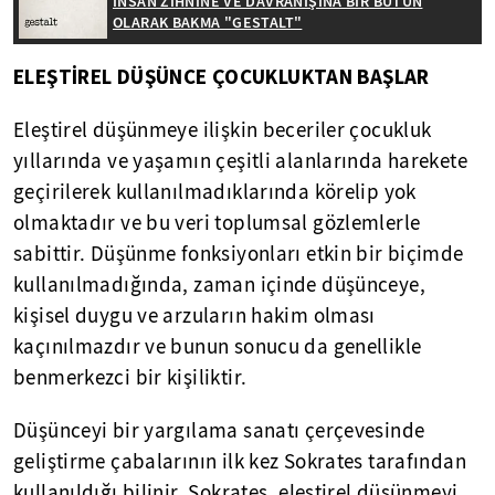
İNSAN ZİHNİNE VE DAVRANIŞINA BİR BÜTÜN
OLARAK BAKMA "GESTALT"
ELEŞTİREL DÜŞÜNCE ÇOCUKLUKTAN BAŞLAR
Eleştirel düşünmeye ilişkin beceriler çocukluk
yıllarında ve yaşamın çeşitli alanlarında harekete
geçirilerek kullanılmadıklarında körelip yok
olmaktadır ve bu veri toplumsal gözlemlerle
sabittir. Düşünme fonksiyonları etkin bir biçimde
kullanılmadığında, zaman içinde düşünceye,
kişisel duygu ve arzuların hakim olması
kaçınılmazdır ve bunun sonucu da genellikle
benmerkezci bir kişiliktir.
Düşünceyi bir yargılama sanatı çerçevesinde
geliştirme çabalarının ilk kez Sokrates tarafından
kullanıldığı bilinir. Sokrates, eleştirel düşünmeyi