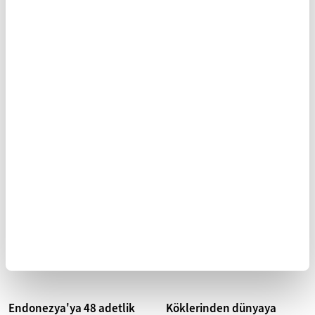
Milli robot köpek 2026
Hizmet ihracatı
başında göreve hazır
kapsamında vergi, resim ve
olacak
harç istisnasından
yararlanılmasına ilişkin
Son dönemde muharebe
sahasında yer almaya başlayan
esaslar düzenlendi
ve "robot köpek" olarak da
Hizmet ihracatı kapsamında
adlandırılan 4 bacaklı robotlara
vergi, resim ve harç
milli...
istisnasından yararlanılması
için gereken belgelerde
düzenlemeye gidildi...
Endonezya'ya 48 adetlik
Köklerinden dünyaya