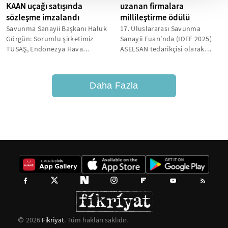
KAAN uçağı satışında
uzanan firmalara
sözleşme imzalandı
millileştirme ödülü
Savunma Sanayii Başkanı Haluk
17. Uluslararası Savunma
Görgün: Sorumlu şirketimiz
Sanayii Fuarı'nda (IDEF 2025)
TUSAŞ, Endonezya Hava
ASELSAN tedarikçisi olarak
Kuvvetleri'nin ihtiyacını
çalışmaya başlayan, ilerleyen
karşılayacak...
süreçte...
Daha Fazla
2026
Fikriyat
. Tüm hakları saklıdır.