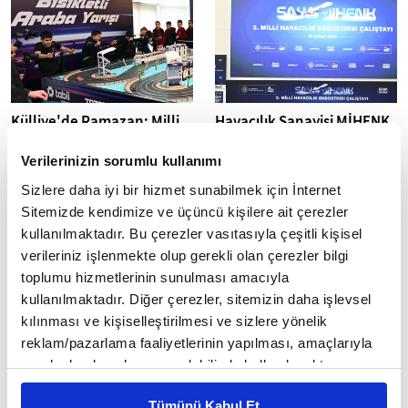
Külliye'de Ramazan: Milli
Havacılık Sanayisi MİHENK
Teknolojiler Sergileniyor
Çalıştayı'nda Masaya
Yatırıldı
Verilerinizin sorumlu kullanımı
Cumhurbaşkanlığı Külliyesi'nde
düzenlenen Ramazan
SAHA İstanbul
Sizlere daha iyi bir hizmet sunabilmek için İnternet
etkinlikleri kapsamında özel bir
koordinasyonunda düzenlenen
Sitemizde kendimize ve üçüncü kişilere ait çerezler
sergi alanı oluşturuldu.
3. Milli Havacılık Endüstrisi
kullanılmaktadır. Bu çerezler vasıtasıyla çeşitli kişisel
Savunma...
Çalıştayı, "Kalitede Birlik,
Rekabette Güç"...
verileriniz işlenmekte olup gerekli olan çerezler bilgi
toplumu hizmetlerinin sunulması amacıyla
kullanılmaktadır. Diğer çerezler, sitemizin daha işlevsel
kılınması ve kişiselleştirilmesi ve sizlere yönelik
reklam/pazarlama faaliyetlerinin yapılması, amaçlarıyla
sınırlı olarak açık rızanız dahilinde kullanılacaktır.
ROKETSAN İhracatta 750
ASELSAN Gaziantep Kayar
Çerezlere ilişkin tercihlerinizi çerez paneli vasıtasıyla
Milyon Dolar Rekorunu
Bilezik Fabrikası için
Tümünü Kabul Et