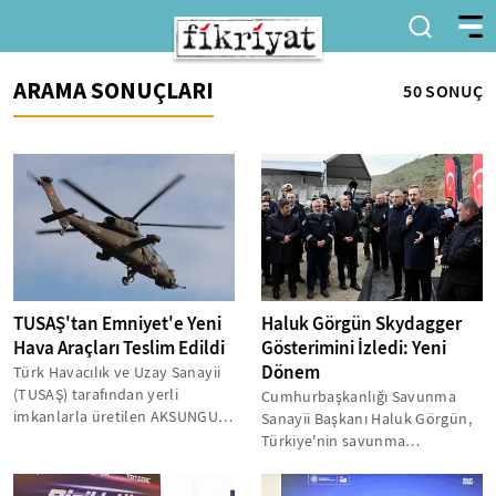
ARAMA SONUÇLARI
50 SONUÇ
TUSAŞ'tan Emniyet'e Yeni
Haluk Görgün Skydagger
Hava Araçları Teslim Edildi
Gösterimini İzledi: Yeni
Dönem
Türk Havacılık ve Uzay Sanayii
(TUSAŞ) tarafından yerli
Cumhurbaşkanlığı Savunma
imkanlarla üretilen AKSUNGUR
Sanayii Başkanı Haluk Görgün,
insansız hava aracı, T-129
Türkiye'nin savunma
ATAK...
sanayiindeki yeni atılımına
tanıklık etti....