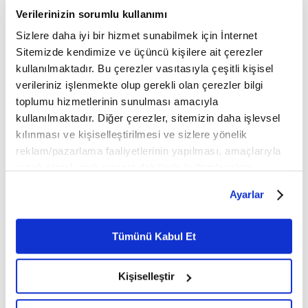
Verilerinizin sorumlu kullanımı
Sizlere daha iyi bir hizmet sunabilmek için İnternet
Sitemizde kendimize ve üçüncü kişilere ait çerezler
kullanılmaktadır. Bu çerezler vasıtasıyla çeşitli kişisel
verileriniz işlenmekte olup gerekli olan çerezler bilgi
toplumu hizmetlerinin sunulması amacıyla
İstanbul'daki
İstanbul Havalimanı
kullanılmaktadır. Diğer çerezler, sitemizin daha işlevsel
havalimanlarında Kurban
şubatta Avrupa'nın en
kılınması ve kişiselleştirilmesi ve sizlere yönelik
Bayramı yoğunluğu
yoğun havalimanı oldu
reklam/pazarlama faaliyetlerinin yapılması, amaçlarıyla
Bugün İstanbul
İstanbul Havalimanı, şubatta
Havalimanı'ndan 1608, Sabiha
günlük ortalama 1306 uçuşla
sınırlı olarak açık rızanız dahilinde kullanılacaktır.
Gökçen Havalimanı'ndan da
Avrupa'nın en yoğun
Çerezlere ilişkin tercihlerinizi çerez paneli vasıtasıyla
743 sefer yapılması bekleniyor
havalimanı oldu. Avrupa Hava
Ayarlar
belirleyebilirsiniz. Çerezlere ilişkin detaylı bilgi için
Seyrüsefer...
Ayarlar butonuna tıklayabilir,
Çerez Bilgilendirme
Metnimizi ziyaret edebilirsiniz.
Tümünü Kabul Et
6698 sayılı Kişisel Verilerin Korunması Kanunu uyarınca
hazırlanmış olan İnternet Sitesi Aydınlatma Metnimizi
Kişiselleştir
okumak ve sitemizi ziyaretiniz kapsamında
gerçekleştirilen veri işleme faaliyetleri ile ilgili daha
İstanbul, geçen yıl 17,5