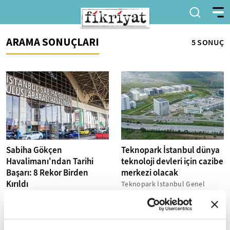
ARAMA SONUÇLARI
5 SONUÇ
Sabiha Gökçen
Teknopark İstanbul dünya
Havalimanı'ndan Tarihi
teknoloji devleri için cazibe
Başarı: 8 Rekor Birden
merkezi olacak
Kırıldı
Teknopark İstanbul Genel
Müdürü Abdurrahman Akyol,
Yurt dışı uçuş verilerinde en
Türkiye'nin teknolojik gelişimi
son 27 Temmuz'da ulaşılan
ve savunma sanayisindeki
rekorlar yenilendi.
büyük atılımının...