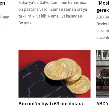
ken
"Mosk
Sakarya'da Salko Camii'nin karşısında
bir pastane vardı. Zaman zaman oraya
gerek
takılırdık. Sahibi Rumeli yakasından
i Penn
ABD Ba
Boşnak...
Devlet 
ır
başken
düzenl
Bitcoin'in fiyatı 63 bin dolara
ABD'd