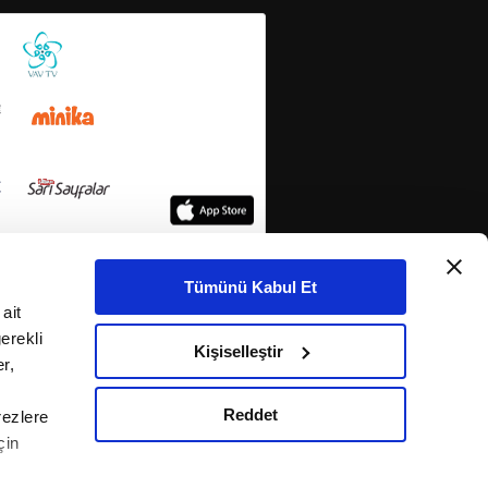
Tümünü Kabul Et
ait
erekli
Kişiselleştir
r,
Reddet
rezlere
çin