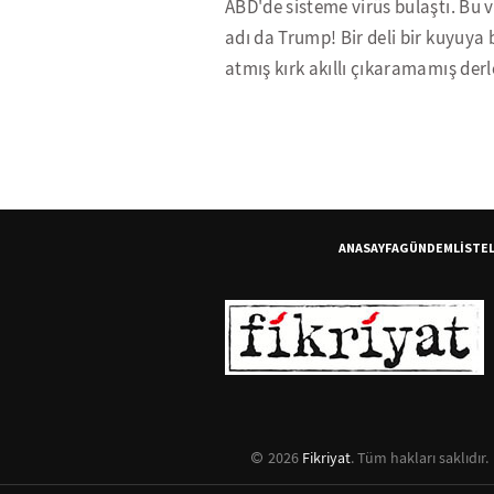
ABD'de sisteme virüs bulaştı. Bu 
adı da Trump! Bir deli bir kuyuya b
atmış kırk akıllı çıkaramamış derle
ANASAYFA
GÜNDEM
LİSTE
2026
Fikriyat
. Tüm hakları saklıdır.