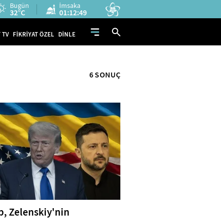
Bugün
İmsaka
32°C
01:12:49
 TV
FİKRİYAT ÖZEL
DİNLE
6 SONUÇ
, Zelenskiy'nin