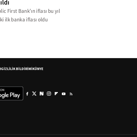
ıldı
lic First Bank'ın iflası bu yıl
i ilk banka iflası oldu
R
GİZLİLİK BİLDİRİMİ
KÜNYE