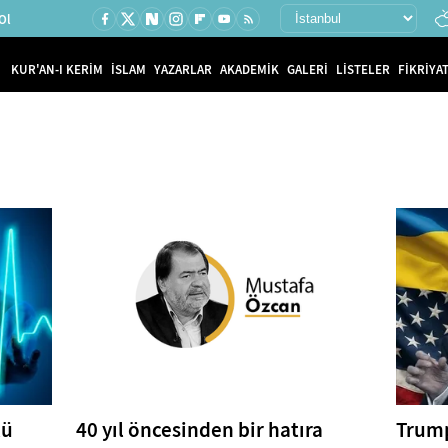
Ol
KUR'AN-I KERİM
İSLAM
YAZARLAR
AKADEMİK
GALERİ
LİSTELER
FİKRİYAT
lü
40 yıl öncesinden bir hatıra
Trump