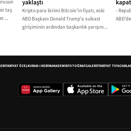
yaklaştı
kapat
virüsün
ir taş
Kripto para birimi Bitcoin'in fiyatı, eski
- Repub
r....
ABD Başkanı Donald Trump'a suikast
ABD'dek
girişiminin ardından başkanlık yarışını...
LER
FİKRİYAT ÖZEL
KURAN-I KERİM
AKADEMİK
FOTOĞRAF
GALERİ
FİKRİYAT TV
YAZARLA