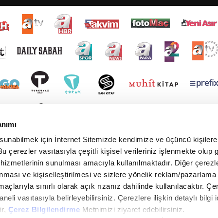
anımı
 sunabilmek için İnternet Sitemizde kendimize ve üçüncü kişilere 
u çerezler vasıtasıyla çeşitli kişisel verileriniz işlenmekte olup g
 hizmetlerinin sunulması amacıyla kullanılmaktadır. Diğer çerezle
ınması ve kişiselleştirilmesi ve sizlere yönelik reklam/pazarlama
maçlarıyla sınırlı olarak açık rızanız dahilinde kullanılacaktır. Çe
paneli vasıtasıyla belirleyebilirsiniz. Çerezlere ilişkin detaylı bilgi i
ir,
Çerez Bilgilendirme
Metnimizi ziyaret edebilirsiniz.