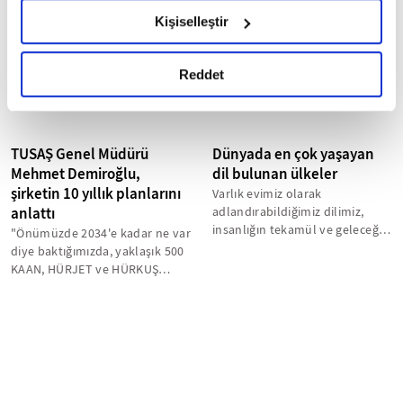
Borno eyaletinde çocuk
uygulanmasını hedefleyen...
hazırlanmış olan İnternet Sitesi Aydınlatma Metnimizi
Kişiselleştir
ölümlerini azaltmak...
okumak ve sitemizi ziyaretiniz kapsamında
gerçekleştirilen veri işleme faaliyetleri ile ilgili daha
detaylı bilgi almak için lütfen
tıklayınız.
Reddet
TUSAŞ Genel Müdürü
Dünyada en çok yaşayan
Mehmet Demiroğlu,
dil bulunan ülkeler
şirketin 10 yıllık planlarını
Varlık evimiz olarak
anlattı
adlandırabildiğimiz dilimiz,
insanlığın tekamül ve geleceği
"Önümüzde 2034'e kadar ne var
için olmazsa olmaz bir vasıta.
diye baktığımızda, yaklaşık 500
Our...
KAAN, HÜRJET ve HÜRKUŞ
üretimi var. 350'nin üzerinde
GÖKBEY,...