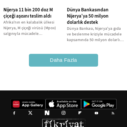
Nijerya 11 bin 200 doz M
Dünya Bankasından
çiçeği aşısını teslim aldı
Nijerya'ya 50 milyon
dolarlık destek
Afrika'nın en kalabalık ülkesi
Nijerya, M çiçeği virüsü (Mpox)
Dünya Bankası, Nijerya'ya gıda
salgınıyla mücadele
ve beslenme kriziyle mücadele
kapsamında gönderilen 11 bin
kapsamında 50 milyon dolarlık
200...
desteği onayladı
Daha Fazla