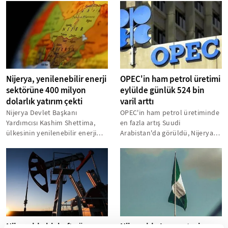
edecek...
Nijerya, yenilenebilir enerji
OPEC'in ham petrol üretimi
sektörüne 400 milyon
eylülde günlük 524 bin
dolarlık yatırım çekti
varil arttı
Nijerya Devlet Başkanı
OPEC'in ham petrol üretiminde
Yardımcısı Kashim Shettima,
en fazla artış Suudi
ülkesinin yenilenebilir enerji
Arabistan'da görüldü, Nijerya
üretim zincirine 400 milyon
ise üretimin düştüğü tek ülke
doların...
oldu...
Nijerya'da bir hafta önce
Nijerya'da Lassa ateşi