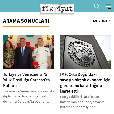
ARAMA SONUÇLARI
48 SONUÇ
Türkiye ve Venezuela 75
IMF, Orta Doğu'daki
Yıllık Dostluğu Caracas'ta
savaşın birçok ekonomi için
Kutladı
görünümü kararttığına
işaret etti
Türkiye ile Venezuela arasındaki
diplomatik ilişkilerin 75. yıl
Fon yetkilileri tarafından
dönümü Caracas'ta özel bir
hazırlanan analizde, savaşın
etkinlikle kutlandı. Yunus...
küresel ekonomiyi farklı
şekillerde etkileyebileceği