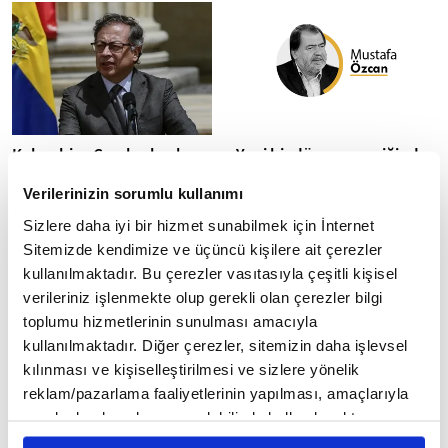
ancak her...
Kolombiya Cumhurbaşkanı
Yeni bir dünyanın eşiğinde
Petro, ABD Başkanı Trump
ya da 2026: Yol ayrımındaki
Verilerinizin sorumlu kullanımı
ile yaptığı görüşmenin
dünya
detaylarına değindi
Yeni yıl dünya düzeninde
Sizlere daha iyi bir hizmet sunabilmek için İnternet
kırılmaları beraberinde
Kolombiya Cumhurbaşkanı
Sitemizde kendimize ve üçüncü kişilere ait çerezler
getirebilir. Bu anlamda bazı
Gustavo Petro, ABD Başkanı
kullanılmaktadır. Bu çerezler vasıtasıyla çeşitli kişisel
kötümser beklentiler veya
Donald Trump ile yaptığı
verileriniz işlenmekte olup gerekli olan çerezler bilgi
tahminler var....
telefon görüşmesinde
toplumu hizmetlerinin sunulması amacıyla
Venezuela'daki gelişmeler,...
kullanılmaktadır. Diğer çerezler, sitemizin daha işlevsel
kılınması ve kişiselleştirilmesi ve sizlere yönelik
reklam/pazarlama faaliyetlerinin yapılması, amaçlarıyla
sınırlı olarak açık rızanız dahilinde kullanılacaktır.
Çerezlere ilişkin tercihlerinizi çerez paneli vasıtasıyla