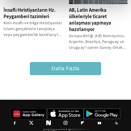
İnsaflı Hıristiyanların Hz.
AB, Latin Amerika
Peygamberi tazimleri
ülkeleriyle ticaret
anlaşması yapmaya
Kimi insaflı ve bilge Hıristiyanlar
İslami gerçeklerle tanıştıkça
hazırlanıyor
veya peygamberlik kanıtlarıyla
Avrupa Birliği (AB) Komisyonu,
buluştukça veya özümsedikçe...
Arjantin, Brezilya, Paraguay ve
Uruguay'ı içeren Güney Ortak
Pazarı (MERCOSUR) ve Meksika...
Daha Fazla