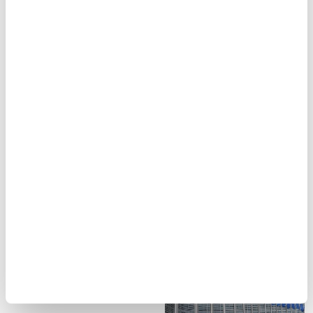
anlaşması imzalandığını
duyurdu.
Dünya Bankası, Türkiye
İslam-Hıristiyan ittifakına
ekonomisine ilişkin
doğru!
büyüme tahminlerini
Asaf Hüseyin, 'Batı'nın İslam'la
yükseltti
Kavgası' başlıklı kitabında
mühim bir konuya parmak
Dünya Bankası, Türkiye'nin
basıyor. Buna göre, Orta
ekonomik büyüme tahminini
Çağ'da...
bu yıl için yüzde 3,1'den yüzde
3,5'e, gelecek yıl için yüzde
3,6'dan...