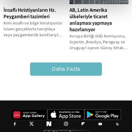
İnsaflı Hıristiyanların Hz.
AB, Latin Amerika
Peygamberi tazimleri
ülkeleriyle ticaret
anlaşması yapmaya
Kimi insaflı ve bilge Hıristiyanlar
İslami gerçeklerle tanıştıkça
hazırlanıyor
veya peygamberlik kanıtlarıyla
Avrupa Birliği (AB) Komisyonu,
buluştukça veya özümsedikçe...
Arjantin, Brezilya, Paraguay ve
Uruguay'ı içeren Güney Ortak
Pazarı (MERCOSUR) ve Meksika...
Daha Fazla