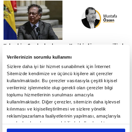
ancak her...
Kolombiya Cumhurbaşkanı
Yeni bir dünyanın eşiğinde
Petro, ABD Başkanı Trump
ya da 2026: Yol ayrımındaki
Verilerinizin sorumlu kullanımı
ile yaptığı görüşmenin
dünya
detaylarına değindi
Yeni yıl dünya düzeninde
Sizlere daha iyi bir hizmet sunabilmek için İnternet
kırılmaları beraberinde
Kolombiya Cumhurbaşkanı
Sitemizde kendimize ve üçüncü kişilere ait çerezler
getirebilir. Bu anlamda bazı
Gustavo Petro, ABD Başkanı
kullanılmaktadır. Bu çerezler vasıtasıyla çeşitli kişisel
kötümser beklentiler veya
Donald Trump ile yaptığı
verileriniz işlenmekte olup gerekli olan çerezler bilgi
tahminler var....
telefon görüşmesinde
toplumu hizmetlerinin sunulması amacıyla
Venezuela'daki gelişmeler,...
kullanılmaktadır. Diğer çerezler, sitemizin daha işlevsel
kılınması ve kişiselleştirilmesi ve sizlere yönelik
reklam/pazarlama faaliyetlerinin yapılması, amaçlarıyla
sınırlı olarak açık rızanız dahilinde kullanılacaktır.
Çerezlere ilişkin tercihlerinizi çerez paneli vasıtasıyla