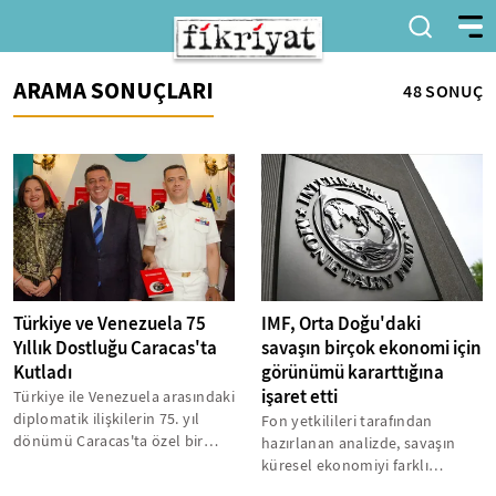
ARAMA SONUÇLARI
48 SONUÇ
Türkiye ve Venezuela 75
IMF, Orta Doğu'daki
Yıllık Dostluğu Caracas'ta
savaşın birçok ekonomi için
Kutladı
görünümü kararttığına
işaret etti
Türkiye ile Venezuela arasındaki
diplomatik ilişkilerin 75. yıl
Fon yetkilileri tarafından
dönümü Caracas'ta özel bir
hazırlanan analizde, savaşın
etkinlikle kutlandı. Yunus...
küresel ekonomiyi farklı
şekillerde etkileyebileceği