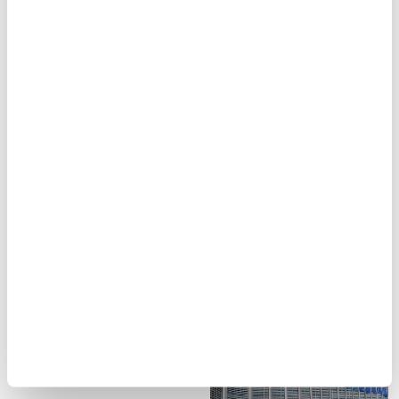
anlaşması imzalandığını
duyurdu.
Dünya Bankası, Türkiye
İslam-Hıristiyan ittifakına
ekonomisine ilişkin
doğru!
büyüme tahminlerini
Asaf Hüseyin, 'Batı'nın İslam'la
yükseltti
Kavgası' başlıklı kitabında
mühim bir konuya parmak
Dünya Bankası, Türkiye'nin
basıyor. Buna göre, Orta
ekonomik büyüme tahminini
Çağ'da...
bu yıl için yüzde 3,1'den yüzde
3,5'e, gelecek yıl için yüzde
3,6'dan...