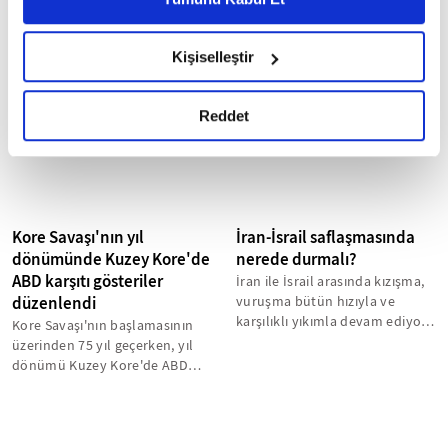
Kuzey Kore lideri Kim Jong-un,
Kuzey Kore, 18-28 Ağustos'ta
6698 sayılı Kişisel Verilerin Korunması Kanunu uyarınca
ülkesinin "uluslararası
Güney Kore ve ABD tarafından
hazırlanmış olan İnternet Sitesi Aydınlatma Metnimizi
durumdaki değişikliklere
düzenlenecek ortak tatbikat
Kişiselleştir
okumak ve sitemizi ziyaretiniz kapsamında
aldırmaksızın" Çin ile ikili
öncesinde topçu atış tatbikatı...
gerçekleştirilen veri işleme faaliyetleri ile ilgili daha
ilişkileri...
detaylı bilgi almak için lütfen
tıklayınız.
Reddet
Kore Savaşı'nın yıl
İran-İsrail saflaşmasında
dönümünde Kuzey Kore'de
nerede durmalı?
ABD karşıtı gösteriler
İran ile İsrail arasında kızışma,
düzenlendi
vuruşma bütün hızıyla ve
karşılıklı yıkımla devam ediyor.
Kore Savaşı'nın başlamasının
İslami kesimler de genel...
üzerinden 75 yıl geçerken, yıl
dönümü Kuzey Kore'de ABD
karşıtı mesajların öne çıktığı...