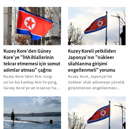
ölçüde tamamlandığı...
geçirilmemek için kendilerini
patlatan"...
Kuzey Kore'den Güney
Kuzey Koreli yetkiliden
Kore'ye "İHA ihlallerinin
Japonya'nın "nükleer
tekrar etmemesi için somut
silahlanma girişimi
adımlar atması" çağrısı
engellenmeli" yorumu
Kuzey Kore lideri Kim Jong-
Kuzey Kore, Japonya'nın
un'un kız kardeşi Kim Yo-jong,
nükleer silah edinmeye yönelik
Güney Kore'ye ait insansız hava
girişimlerinin engellenmesi
araçlarının (İHA) Pyongyang'ın...
gerektiğini savundu.