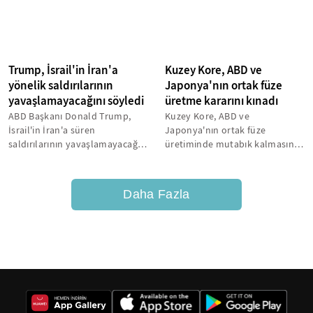
Trump, İsrail'in İran'a
Kuzey Kore, ABD ve
yönelik saldırılarının
Japonya'nın ortak füze
yavaşlamayacağını söyledi
üretme kararını kınadı
ABD Başkanı Donald Trump,
Kuzey Kore, ABD ve
İsrail'in İran'a süren
Japonya'nın ortak füze
saldırılarının yavaşlamayacağını
üretiminde mutabık kalmasının
savundu.
ardından bu kararı "Asya-Pasifik
bölgesindeki...
Daha Fazla