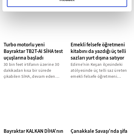
Turbo motorlu yeni
Emekli felsefe öğretmeni
Bayraktar TB2T-AI SİHA test
kitabını da yazdığı üç telli
uçuşlarına başladı
sazları yurt dışına satıyor
30 bin feet irtifanın üzerine 30
Edirne'nin Keşan ilçesindeki
dakikadan kısa bir sürede
atölyesinde üç telli saz üreten
çıkabilen SİHA, devam eden
emekli felsefe öğretmeni
uçuş testlerinde 30 bin 318
Ahmet Uğur Parmaksız, her
feet...
ayrıntısında...
Bayraktar KALKAN DİHA'nın
Çanakkale Savaşı'nda şifa