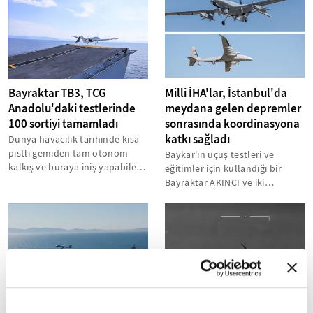
Bayraktar TB3, TCG
Milli İHA'lar, İstanbul'da
Anadolu'daki testlerinde
meydana gelen depremler
100 sortiyi tamamladı
sonrasında koordinasyona
katkı sağladı
Dünya havacılık tarihinde kısa
pistli gemiden tam otonom
Baykar'ın uçuş testleri ve
kalkış ve buraya iniş yapabilen
eğitimler için kullandığı bir
ilk SİHA olan Bayraktar TB3...
Bayraktar AKINCI ve iki
Bayraktar TB2, depremin ilk
anından...
Bayraktar TB3 SİHA'dan
Bayraktar TB2