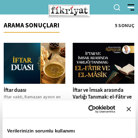
ARAMA SONUÇLARI
5 SONUÇ
İftar duası
İftar ve İmsak arasında
Varlığı Tanımak: el-Fâtır ve
İftar vakti, Ramazan ayının en
feyizli ve manevi anlarından
el-Mâsik
biridir. Oruçlarını tamamlayan
Oruç imsak, yani bedeni yemek
Müslümanlar için bu an,
ve içmekten alıkoymakla
sadece...
başlar; iftar, yani yeme-içme
yasağının kaldırılarak bedenin
Verilerinizin sorumlu kullanımı
gıdaya...