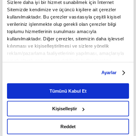
Sizlere daha iyi bir hizmet sunabilmek için İnternet
Sitemizde kendimize ve üçüncü kişilere ait çerezler
kullanılmaktadır. Bu çerezler vasıtasıyla çeşitli kişisel
verileriniz işlenmekte olup gerekli olan çerezler bilgi
toplumu hizmetlerinin sunulması amacıyla
kullanılmaktadır. Diğer çerezler, sitemizin daha işlevsel
Ramazanda doğru
Seherde yenilen mübarek
kılınması ve kişiselleştirilmesi ve sizlere yönelik
beslenme tercihleri sağlık
yemek: Sahur
getiriyor
reklam/pazarlama faaliyetlerinin yapılması, amaçlarıyla
Ramazan'a bir mektep gibi
bakmış ecdadımız&hellip; Tıpkı
- Yeditepe Üniversitesi
sınırlı olarak açık rızanız dahilinde kullanılacaktır.
içinde birtakım sınıfların olduğu
Beslenme ve Diyetetik Bölümü
Çerezlere ilişkin tercihlerinizi çerez paneli vasıtasıyla
bir okul gibi kabul etmişler...
Ayarlar
Başkanı Doç. Dr. Binnur Okan
belirleyebilirsiniz. Çerezlere ilişkin detaylı bilgi için
Bakır: - "Doğru tercihler genel
Ayarlar butonuna tıklayabilir,
Çerez Bilgilendirme
sağlığımıza...
Metnimizi ziyaret edebilirsiniz.
Tümünü Kabul Et
6698 sayılı Kişisel Verilerin Korunması Kanunu uyarınca
hazırlanmış olan İnternet Sitesi Aydınlatma Metnimizi
Kişiselleştir
okumak ve sitemizi ziyaretiniz kapsamında
gerçekleştirilen veri işleme faaliyetleri ile ilgili daha
detaylı bilgi almak için lütfen
tıklayınız.
Reddet
Komşunuzu ihmal etmeyin
Toplumsal ilişkileri de