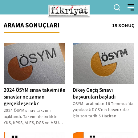
ARAMA SONUÇLARI
19 SONUÇ
2024 ÖSYM sınav takvimi ile
Dikey Geçiş Sınavı
sınavlar ne zaman
başvuruları başladı
gerçekleşecek?
ÖSYM tarafından 16 Temmuz'da
yapılacak DGS'nin başvuruları
2024 ÖSYM sınav takvimi
için son tarih 5 Haziran...
açıklandı. Takvim ile birlikte
YKS, KPSS, ALES, DGS ve MSÜ
sınav tarihleri de belli oldu.
ÖSYM...