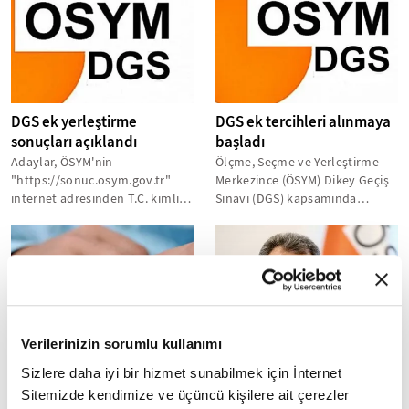
DGS ek yerleştirme
DGS ek tercihleri alınmaya
sonuçları açıklandı
başladı
Adaylar, ÖSYM'nin
Ölçme, Seçme ve Yerleştirme
"https://sonuc.osym.gov.tr"
Merkezince (ÖSYM) Dikey Geçiş
internet adresinden T.C. kimlik
Sınavı (DGS) kapsamında
numaraları ve aday şifreleri ile
adayların ek tercihleri alınmaya
sonuçlarına...
başladı...
Verilerinizin sorumlu kullanımı
DGS soruları erişime açıldı
DGS'ye 336 binden fazla
Sizlere daha iyi bir hizmet sunabilmek için İnternet
aday katılacak
Adaylar, DGS sorularının
Sitemizde kendimize ve üçüncü kişilere ait çerezler
tamamına
ÖSYM Başkanı Prof. Dr. Aygün, 2