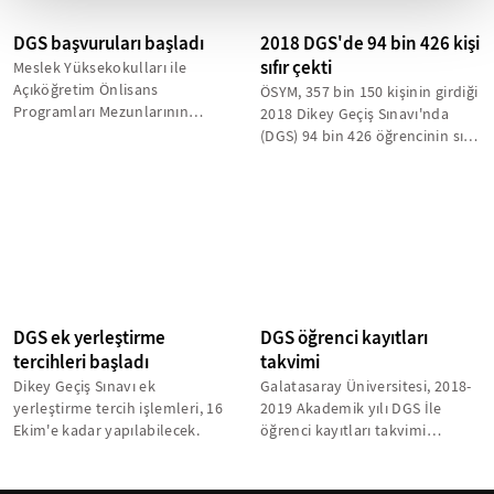
DGS başvuruları başladı
2018 DGS'de 94 bin 426 kişi
sıfır çekti
Meslek Yüksekokulları ile
Açıköğretim Önlisans
ÖSYM, 357 bin 150 kişinin girdiği
Programları Mezunlarının
2018 Dikey Geçiş Sınavı'nda
Lisans Öğrenimine Dikey Geçiş
(DGS) 94 bin 426 öğrencinin sıfır
Sınavı (DGS) başvuruları...
çektiğini açıkladı.
DGS ek yerleştirme
DGS öğrenci kayıtları
tercihleri başladı
takvimi
Dikey Geçiş Sınavı ek
Galatasaray Üniversitesi, 2018-
yerleştirme tercih işlemleri, 16
2019 Akademik yılı DGS İle
Ekim'e kadar yapılabilecek.
öğrenci kayıtları takvimi
açıklandı.