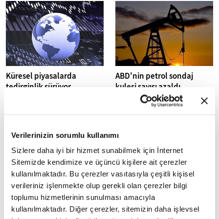
yaratmasıyla...
Küresel piyasalarda
ABD'nin petrol sondaj
tedirginlik sürüyor
kulesi sayısı azaldı
Orta Doğu'da süren gerilim
ABD'de petrol sondaj kulesi
küresel pay piyasalarında risk
sayısı bu hafta 1 azaldı.
algısının yüksek kalmasına
neden olurken, ABD'nin İran'a
Verilerinizin sorumlu kullanımı
doğrudan...
Sizlere daha iyi bir hizmet sunabilmek için İnternet
Sitemizde kendimize ve üçüncü kişilere ait çerezler
kullanılmaktadır. Bu çerezler vasıtasıyla çeşitli kişisel
verileriniz işlenmekte olup gerekli olan çerezler bilgi
toplumu hizmetlerinin sunulması amacıyla
Brent petrolün varil fiyatı
Küresel piyasalar ABD'nin
kullanılmaktadır. Diğer çerezler, sitemizin daha işlevsel
75,24 dolar
tarım dışı istihdam