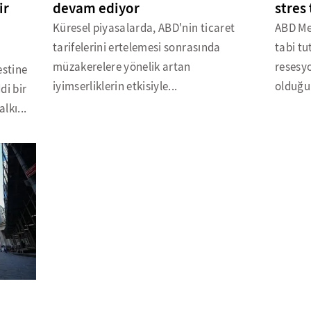
ir
devam ediyor
stres 
Küresel piyasalarda, ABD'nin ticaret
ABD Mer
tarifelerini ertelemesi sonrasında
tabi tu
müzakerelere yönelik artan
resesy
estine
iyimserliklerin etkisiyle...
olduğu
di bir
lkı...