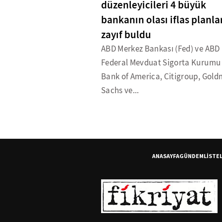
düzenleyicileri 4 büyük
bankanın olası iflas planla
zayıf buldu
ABD Merkez Bankası (Fed) ve ABD
Federal Mevduat Sigorta Kurumu 
Bank of America, Citigroup, Gol
Sachs ve...
ANASAYFA
GÜNDEM
LİSTE