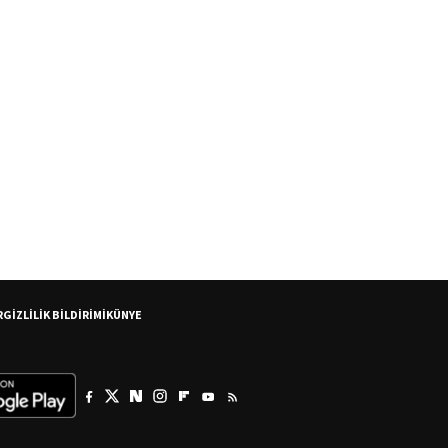
R
GİZLİLİK BİLDİRİMİ
KÜNYE