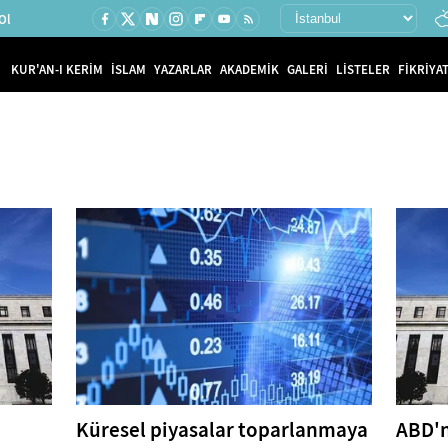
Ol
KUR'AN-I KERİM
İSLAM
YAZARLAR
AKADEMİK
GALERİ
LİSTELER
FİKRİYAT
Küresel piyasalar toparlanmaya
ABD'n