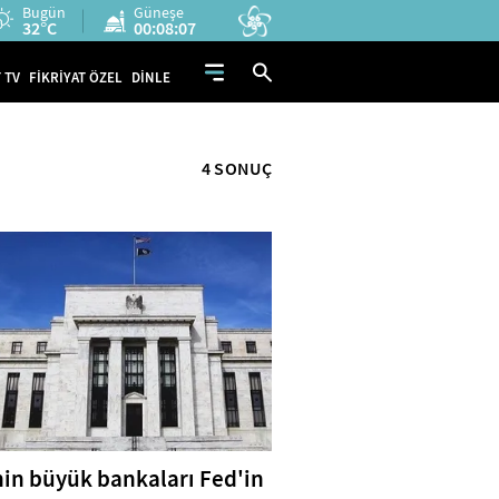
Bugün
Güneşe
32°C
00:08:06
 TV
FİKRİYAT ÖZEL
DİNLE
4 SONUÇ
in büyük bankaları Fed'in