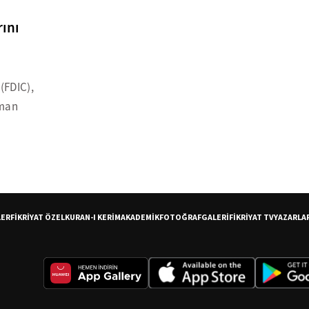
rını
(FDIC),
dman
LER
FİKRİYAT ÖZEL
KURAN-I KERİM
AKADEMİK
FOTOĞRAF
GALERİ
FİKRİYAT TV
YAZARLA