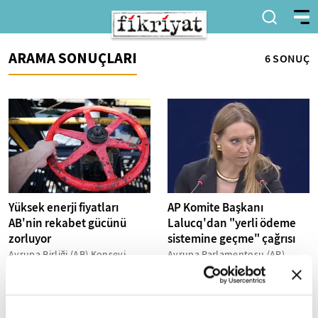
ARAMA SONUÇLARI
6 SONUÇ
Yüksek enerji fiyatları
AP Komite Başkanı
AB'nin rekabet gücünü
Lalucq'dan "yerli ödeme
zorluyor
sistemine geçme" çağrısı
Avrupa Birliği (AB) Konseyi
Avrupa Parlamentosu (AP)
Başkanı Antonio Costa, yüksek
Ekonomik ve Mali İşler Komitesi
enerji fiyatları ve jeopolitik
Başkanı Aurore Lalucq,
risklerin Avrupa ekonomisi...
Avrupa'da kullanılan ödeme
sistemlerinin...