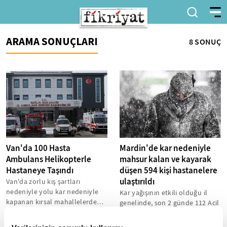
ARAMA SONUÇLARI
8 SONUÇ
Van'da 100 Hasta
Mardin'de kar nedeniyle
Ambulans Helikopterle
mahsur kalan ve kayarak
Hastaneye Taşındı
düşen 594 kişi hastanelere
ulaştırıldı
Van'da zorlu kış şartları
nedeniyle yolu kar nedeniyle
Kar yağışının etkili olduğu il
kapanan kırsal mahallelerde
genelinde, son 2 günde 112 Acil
mahsur kalan 100 hasta, yıl
Çağrı Merkezi’ne yapılan
başından...
ihbarlar sonucu evlerinden