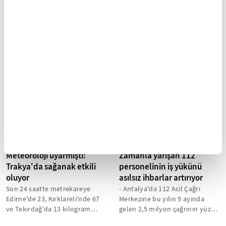
açıklarında 4,6
Karaloğlu, Tokat'taki
büyüklüğünde deprem
depreme ilişkin
açıklamada bulundu:
- Antalya Valiliği: - "Deprem ile
ilgili 112 Acil Çağrı Merkezi ihbar
- "Tokat ilimizde 3 ilçe, 30
hattına olumsuz bir ihbar
köyde, 191 konutta, 84 ahırda, 7
yapılmamıştır. Saha...
camide ve bir fırında hasar var.
Bunlar yıkık değil, hasar...
Meteoroloji uyarmıştı:
Zamanla yarışan 112
Trakya'da sağanak etkili
personelinin iş yükünü
oluyor
asılsız ihbarlar artırıyor
Son 24 saatte metrekareye
- Antalya'da 112 Acil Çağrı
Edirne'de 23, Kırklareli'nde 67
Merkezine bu yılın 9 ayında
ve Tekirdağ'da 13 kilogram
gelen 2,5 milyon çağrının yüzde
yağış düştü
64'ünü gereksiz aramalar