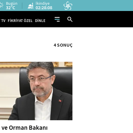
Bugün
İkindiye
32°C
02:28:08
 TV
FİKRİYAT ÖZEL
DİNLE
4 SONUÇ
 ve Orman Bakanı