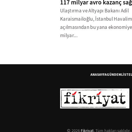
117 milyar avro kazanç sağ
Ulaştırma ve Altyapı Bakanı Adil
Karaismailoğlu, İstanbul Havalim
açılmasından bu yana ekonomiye
milyar...
ANASAYFA
GÜNDEM
LİSTE
2026
Fikriyat
. Tüm hakları saklıdır.