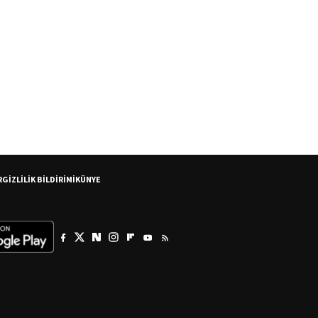
R
GİZLİLİK BİLDİRİMİ
KÜNYE