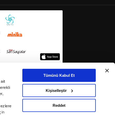
Tümünü Kabul Et
ait
erekli
Kişiselleştir
r,
Reddet
rezlere
çin