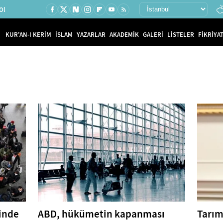
Ol
KUR'AN-I KERİM
İSLAM
YAZARLAR
AKADEMİK
GALERİ
LİSTELER
FİKRİYAT
linde
ABD, hükümetin kapanması
Tarım