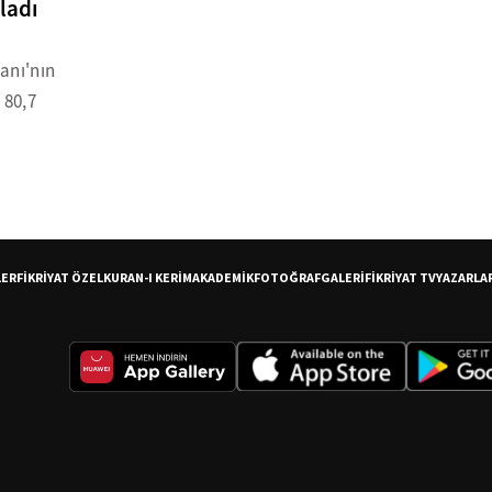
ladı
anı'nın
 80,7
LER
FİKRİYAT ÖZEL
KURAN-I KERİM
AKADEMİK
FOTOĞRAF
GALERİ
FİKRİYAT TV
YAZARLA