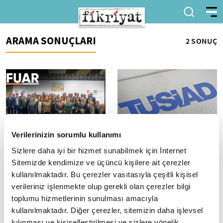
ARAMA SONUÇLARI
2 SONUÇ
Verilerinizin sorumlu kullanımı
TÜRKONFED'in 15. Olağan
TÜSİAD, "Dönüşümü
Sizlere daha iyi bir hizmet sunabilmek için İnternet
Genel Kurulu
Başlat! İş Fikri Yarışması"
Sitemizde kendimize ve üçüncü kişilere ait çerezler
gerçekleştirildi
ile genç girişimci adaylarını
kullanılmaktadır. Bu çerezler vasıtasıyla çeşitli kişisel
destekliyor
Türk İş Dünyası
verileriniz işlenmekte olup gerekli olan çerezler bilgi
Konfederasyonunun
Türk Sanayicileri ve İş İnsanları
(TÜRKONFED) 15. Olağan Genel
toplumu hizmetlerinin sunulması amacıyla
Derneği (TÜSİAD) Bu Gençlikte
Kurulu, "Cumhuriyetin İkinci
İŞ Var! Girişimcilik Programı'nın
kullanılmaktadır. Diğer çerezler, sitemizin daha işlevsel
Yüzyılında Ana Rota Eğitim"...
ilk çağrı dönemi "Dönüşümü...
kılınması ve kişiselleştirilmesi ve sizlere yönelik