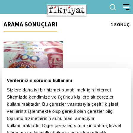
ARAMA SONUÇLARI
1 SONUÇ
Verilerinizin sorumlu kullanımı
Çin'de enflasyon 3 yılın en
Sizlere daha iyi bir hizmet sunabilmek için İnternet
yüksek seviyesine çıkarken
Sitemizde kendimize ve üçüncü kişilere ait çerezler
üretici fiyatlarındaki
kullanılmaktadır. Bu çerezler vasıtasıyla çeşitli kişisel
gerileme sürdü
verileriniz işlenmekte olup gerekli olan çerezler bilgi
Tüketici Fiyat Endeksi, şubatta
toplumu hizmetlerinin sunulması amacıyla
yıllık bazda yüzde 1,3 artarken
Üretici Fiyat Endeksi yüzde 0,9
kullanılmaktadır. Diğer çerezler, sitemizin daha işlevsel
azaldı
kılınması ve kişiselleştirilmesi ve sizlere yönelik