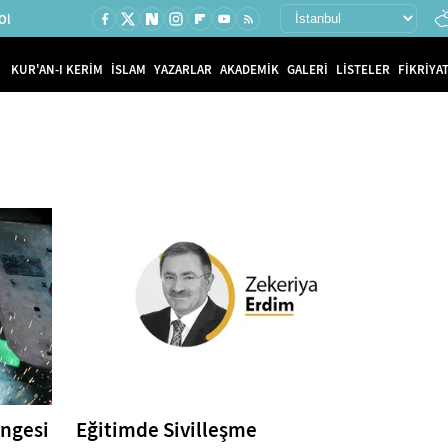
Ol
KUR'AN-I KERİM
İSLAM
YAZARLAR
AKADEMİK
GALERİ
LİSTELER
FİKRİYAT
ngesi
Eğitimde Sivilleşme