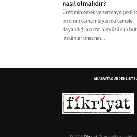
nasıl olmalıdır?
Üretimin emek ve sermaye şeklin
birbirini tamamlayan iki temele
dayandığı açıktır. Yeryüzünün bü
imkânları insanın...
ANASAYFA
GÜNDEM
LİSTE
2026
Fikriyat
. Tüm hakları saklıdır.