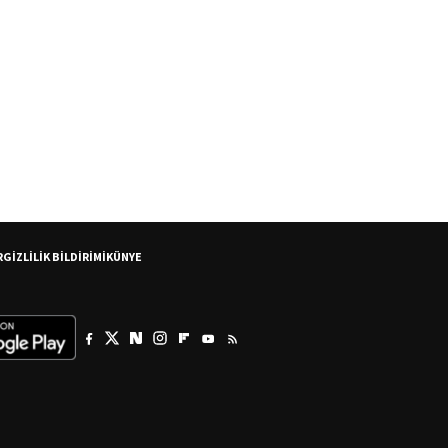
R
GİZLİLİK BİLDİRİMİ
KÜNYE