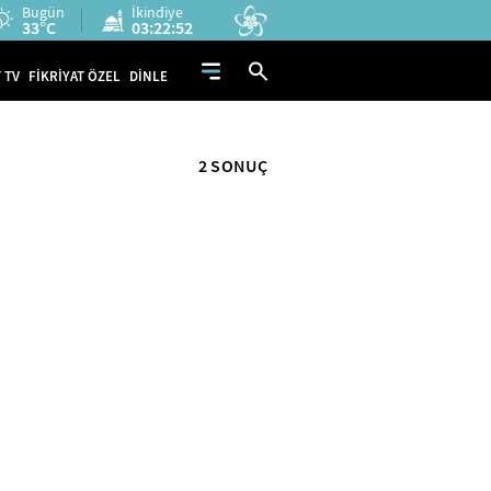
Bugün
İkindiye
33°C
03:22:52
 TV
FİKRİYAT ÖZEL
DİNLE
2 SONUÇ