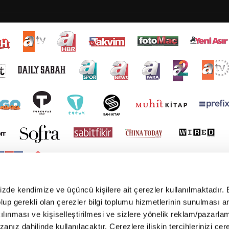
mizde kendimize ve üçüncü kişilere ait çerezler kullanılmaktadır. 
e olup gerekli olan çerezler bilgi toplumu hizmetlerinin sunulması 
kılınması ve kişiselleştirilmesi ve sizlere yönelik reklam/pazarla
zanız dahilinde kullanılacaktır. Çerezlere ilişkin tercihlerinizi çer