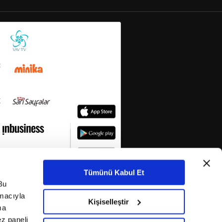
Tümünü Kabul Et
Bu
amacıyla
Kişiselleştir
ma
ez paneli