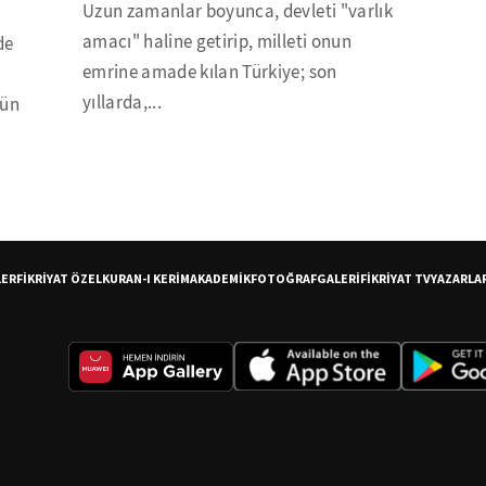
Uzun zamanlar boyunca, devleti "varlık
amacı" haline getirip, milleti onun
de
emrine amade kılan Türkiye; son
yıllarda,...
tün
LER
FİKRİYAT ÖZEL
KURAN-I KERİM
AKADEMİK
FOTOĞRAF
GALERİ
FİKRİYAT TV
YAZARLA