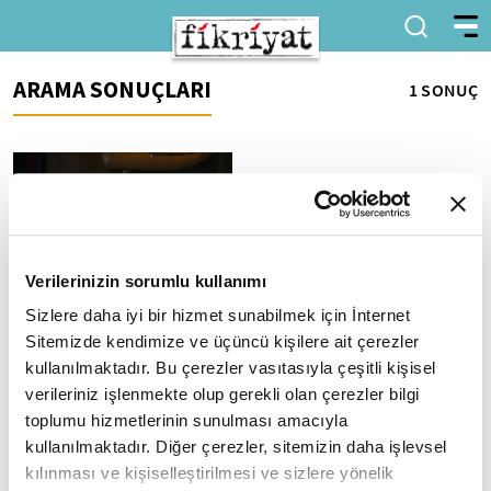
ARAMA SONUÇLARI
1 SONUÇ
Verilerinizin sorumlu kullanımı
Sizlere daha iyi bir hizmet sunabilmek için İnternet
Türkiye'nin İlk UNESCO
Edebiyat Şehri:
Sitemizde kendimize ve üçüncü kişilere ait çerezler
Kahramanmaraş
kullanılmaktadır. Bu çerezler vasıtasıyla çeşitli kişisel
Kahramanmaraş, UNESCO
verileriniz işlenmekte olup gerekli olan çerezler bilgi
Yaratıcı Şehirler Ağı'na edebiyat
toplumu hizmetlerinin sunulması amacıyla
dalında kabul edilerek
kullanılmaktadır. Diğer çerezler, sitemizin daha işlevsel
Türkiye'nin bu prestijli listede
kılınması ve kişiselleştirilmesi ve sizlere yönelik
yer...