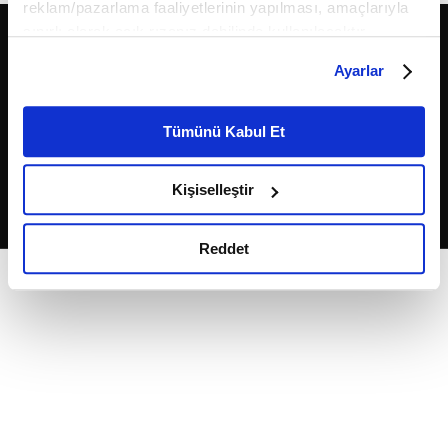
reklam/pazarlama faaliyetlerinin yapılması, amaçlarıyla
sınırlı olarak açık rızanız dahilinde kullanılacaktır.
Çerezlere ilişkin tercihlerinizi çerez paneli vasıtasıyla
Ayarlar
belirleyebilirsiniz. Çerezlere ilişkin detaylı bilgi için
Ayarlar butonuna tıklayabilir,
Çerez Bilgilendirme
Metnimizi ziyaret edebilirsiniz.
Tümünü Kabul Et
6698 sayılı Kişisel Verilerin Korunması Kanunu uyarınca
2026
Fikriyat
. Tüm hakları saklıdır.
hazırlanmış olan İnternet Sitesi Aydınlatma Metnimizi
Kişiselleştir
okumak ve sitemizi ziyaretiniz kapsamında
gerçekleştirilen veri işleme faaliyetleri ile ilgili daha
detaylı bilgi almak için lütfen
tıklayınız.
Reddet