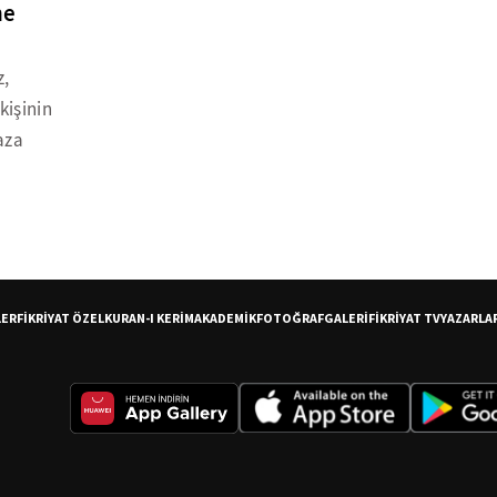
ne
z,
kişinin
aza
LER
FİKRİYAT ÖZEL
KURAN-I KERİM
AKADEMİK
FOTOĞRAF
GALERİ
FİKRİYAT TV
YAZARLA