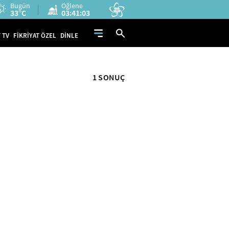
Bugün
Öğlene
33°C
03:41:03
 TV
FİKRİYAT ÖZEL
DİNLE
1 SONUÇ