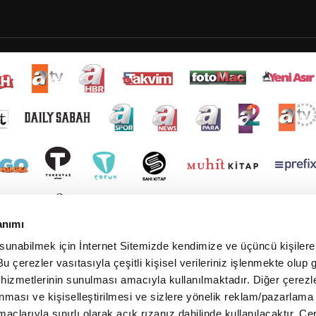
anımı
 sunabilmek için İnternet Sitemizde kendimize ve üçüncü kişilere 
u çerezler vasıtasıyla çeşitli kişisel verileriniz işlenmekte olup g
 hizmetlerinin sunulması amacıyla kullanılmaktadır. Diğer çerezle
ınması ve kişiselleştirilmesi ve sizlere yönelik reklam/pazarlama
maçlarıyla sınırlı olarak açık rızanız dahilinde kullanılacaktır. Çe