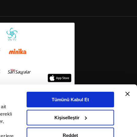
Tümünü Kabul Et
ait
erekli
Kişiselleştir
r,
Reddet
rezlere