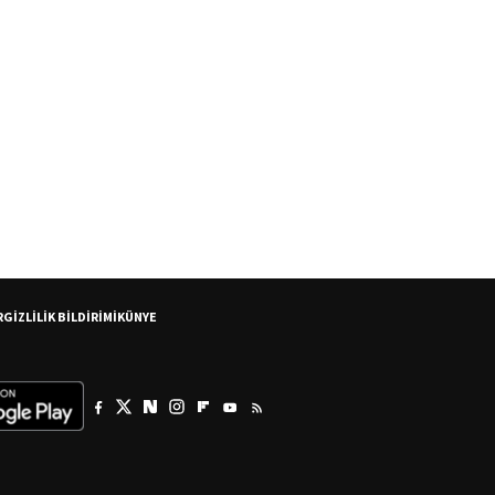
R
GİZLİLİK BİLDİRİMİ
KÜNYE