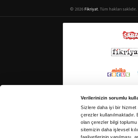
2026
Fikriyat
. Tüm hakları saklıdır.
Verilerinizin sorumlu kull
Sizlere daha iyi bir hizmet
çerezler kullanılmaktadır. B
olan çerezler bilgi toplumu
sitemizin daha işlevsel kıl
faaliyetlerinin yapılması, a