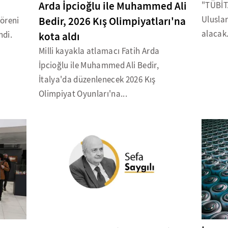
Arda İpcioğlu ile Muhammed Ali
"TÜBİT
Bedir, 2026 Kış Olimpiyatları'na
Ulusla
töreni
alacak
ndi.
kota aldı
Milli kayakla atlamacı Fatih Arda
İpcioğlu ile Muhammed Ali Bedir,
İtalya'da düzenlenecek 2026 Kış
Olimpiyat Oyunları'na...