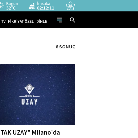
Bugün
İmsaka
32°C
02:12:11
 TV
FİKRİYAT ÖZEL
DİNLE
6 SONUÇ
TAK UZAY" Milano'da