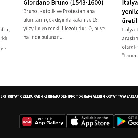
Giordano Bruno (1548-1600)
İtaly
yenile
Bruno, Katolik ve Protestan ana
akımların çok dışında kalan ve 16.
üretil
yüzyılın en renkli filozofudur. O, nüve
afta,
İtalya 
halinde bulunan...
rklı
araştır
,...
olarak 
"tamam
LER
FİKRİYAT ÖZEL
KURAN-I KERİM
AKADEMİK
FOTOĞRAF
GALERİ
FİKRİYAT TV
YAZARLA