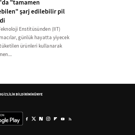
a'da "tamamen
bilen" şarj edilebilir pil
di
Teknoloji Enstitüsünden (IIT)
macılar, günlük hayatta yiyecek
tüketilen ürünleri kullanarak
en...
R
GİZLİLİK BİLDİRİMİ
KÜNYE