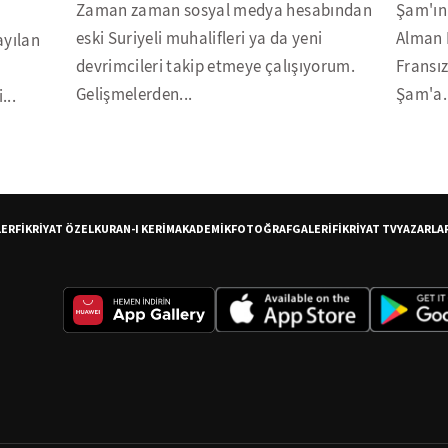
Zaman zaman sosyal medya hesabından
Şam'ın 
eski Suriyeli muhalifleri ya da yeni
Alman D
ayılan
devrimcileri takip etmeye çalışıyorum.
Fransı
Gelişmelerden...
Şam'a.
...
LER
FİKRİYAT ÖZEL
KURAN-I KERİM
AKADEMİK
FOTOĞRAF
GALERİ
FİKRİYAT TV
YAZARLA