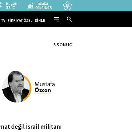
Bugün
İmsaka
33°C
01:44:43
 TV
FİKRİYAT ÖZEL
DİNLE
3 SONUÇ
mat değil İsrail militanı