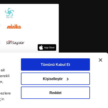
Tümünü Kabul Et
ait
erekli
Kişiselleştir
r,
Reddet
rezlere
çin