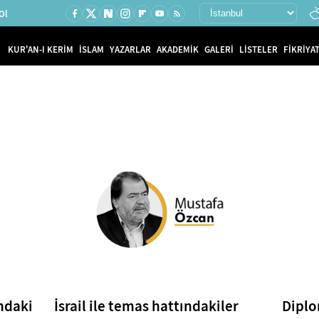
Ol
KUR'AN-I KERİM
İSLAM
YAZARLAR
AKADEMİK
GALERİ
LİSTELER
FİKRİYAT
ndaki
İsrail ile temas hattındakiler
Diplo