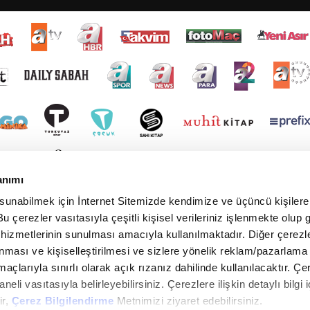
anımı
 sunabilmek için İnternet Sitemizde kendimize ve üçüncü kişilere 
u çerezler vasıtasıyla çeşitli kişisel verileriniz işlenmekte olup g
 hizmetlerinin sunulması amacıyla kullanılmaktadır. Diğer çerezle
ınması ve kişiselleştirilmesi ve sizlere yönelik reklam/pazarlama
maçlarıyla sınırlı olarak açık rızanız dahilinde kullanılacaktır. Çe
paneli vasıtasıyla belirleyebilirsiniz. Çerezlere ilişkin detaylı bilgi i
ir,
Çerez Bilgilendirme
Metnimizi ziyaret edebilirsiniz.