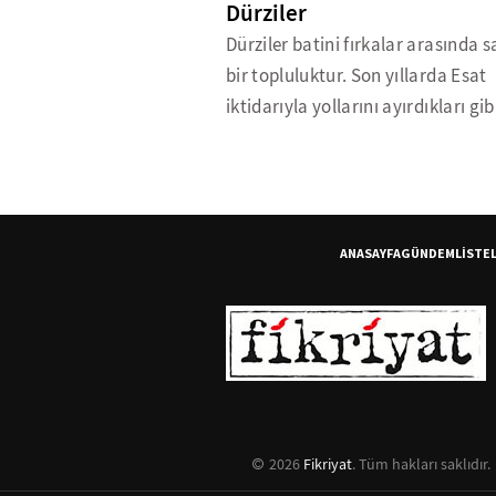
Dürziler
Dürziler batini fırkalar arasında s
bir topluluktur. Son yıllarda Esat
iktidarıyla yollarını ayırdıkları gibi
ANASAYFA
GÜNDEM
LİSTE
2026
Fikriyat
. Tüm hakları saklıdır.