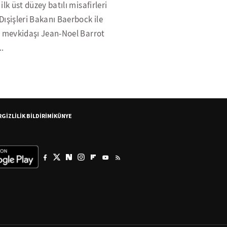
ilk üst düzey batılı misafirleri
ışişleri Bakanı Baerbock ile
z mevkidaşı Jean-Noel Barrot
..
R
GİZLİLİK BİLDİRİMİ
KÜNYE