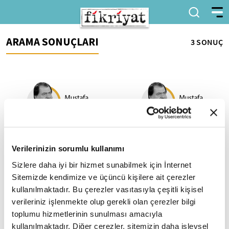
ARAMA SONUÇLARI
3 SONUÇ
Fransız Donkişot’u!
Macron’u yenen kadın…
Verilerinizin sorumlu kullanımı
Sofi’nin hikayesi
1900'lü yılların başında Mısır'da
Sizlere daha iyi bir hizmet sunabilmek için İnternet
ve sair İslam ülkelerinde
Doğrudan İslam'ı hedef alan ve
Sitemizde kendimize ve üçüncü kişilere ait çerezler
İslam'dan her düzeyde sapma
İslam'ın yeniden
kullanılmaktadır. Bu çerezler vasıtasıyla çeşitli kişisel
olmuş ve buna bir ridde yani...
yapılandırılmasını isteyerek
verileriniz işlenmekte olup gerekli olan çerezler bilgi
yaratıcılığa soyunan Macron
Mali'den gelen...
toplumu hizmetlerinin sunulması amacıyla
kullanılmaktadır. Diğer çerezler, sitemizin daha işlevsel