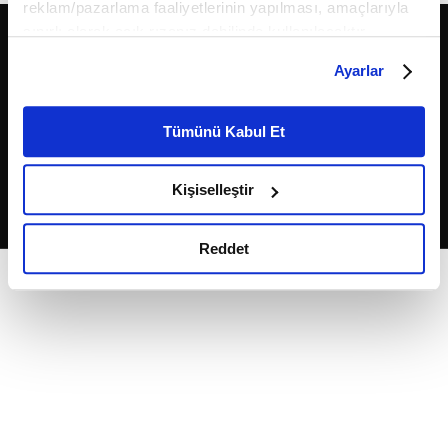
reklam/pazarlama faaliyetlerinin yapılması, amaçlarıyla
sınırlı olarak açık rızanız dahilinde kullanılacaktır.
Çerezlere ilişkin tercihlerinizi çerez paneli vasıtasıyla
Ayarlar
belirleyebilirsiniz. Çerezlere ilişkin detaylı bilgi için
Ayarlar butonuna tıklayabilir,
Çerez Bilgilendirme
Metnimizi ziyaret edebilirsiniz.
Tümünü Kabul Et
6698 sayılı Kişisel Verilerin Korunması Kanunu uyarınca
2026
Fikriyat
. Tüm hakları saklıdır.
hazırlanmış olan İnternet Sitesi Aydınlatma Metnimizi
Kişiselleştir
okumak ve sitemizi ziyaretiniz kapsamında
gerçekleştirilen veri işleme faaliyetleri ile ilgili daha
detaylı bilgi almak için lütfen
tıklayınız.
Reddet