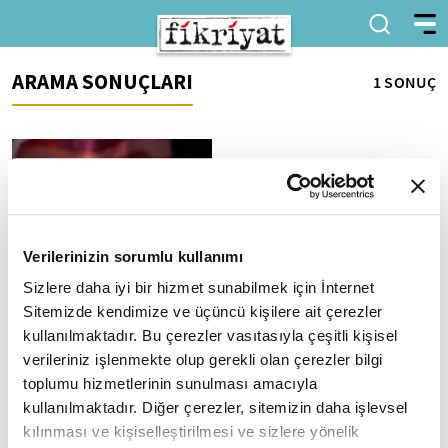
ARAMA SONUÇLARI
1 SONUÇ
Verilerinizin sorumlu kullanımı
Sizlere daha iyi bir hizmet sunabilmek için İnternet
Çin, tarifelerin başkalarına
karşı "baskı aracı" olarak
Sitemizde kendimize ve üçüncü kişilere ait çerezler
kullanılmasına karşı çıktı
kullanılmaktadır. Bu çerezler vasıtasıyla çeşitli kişisel
Çin Dışişleri Bakanlığı, ABD ile
verileriniz işlenmekte olup gerekli olan çerezler bilgi
süren "tarife ve ticaret
toplumu hizmetlerinin sunulması amacıyla
savaşlarına" ve tarifelerin
kullanılmaktadır. Diğer çerezler, sitemizin daha işlevsel
başkalarına karşı "zorlama ve...
kılınması ve kişiselleştirilmesi ve sizlere yönelik