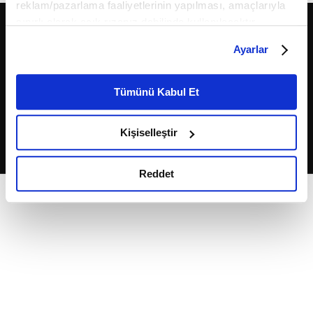
reklam/pazarlama faaliyetlerinin yapılması, amaçlarıyla
sınırlı olarak açık rızanız dahilinde kullanılacaktır.
Çerezlere ilişkin tercihlerinizi çerez paneli vasıtasıyla
Ayarlar
belirleyebilirsiniz. Çerezlere ilişkin detaylı bilgi için
Ayarlar butonuna tıklayabilir,
Çerez Bilgilendirme
Metnimizi ziyaret edebilirsiniz.
Tümünü Kabul Et
6698 sayılı Kişisel Verilerin Korunması Kanunu uyarınca
2026
Fikriyat
. Tüm hakları saklıdır.
hazırlanmış olan İnternet Sitesi Aydınlatma Metnimizi
Kişiselleştir
okumak ve sitemizi ziyaretiniz kapsamında
gerçekleştirilen veri işleme faaliyetleri ile ilgili daha
detaylı bilgi almak için lütfen
tıklayınız.
Reddet