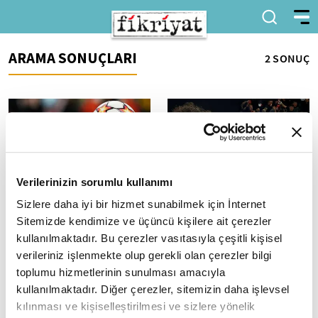
ARAMA SONUÇLARI
2 SONUÇ
Verilerinizin sorumlu kullanımı
Sizlere daha iyi bir hizmet sunabilmek için İnternet
UEFA Şampiyonlar Ligi'nde
Muhammed Salah
7. hafta heyecanı yarın
Liverpool ve Müslüman
Sitemizde kendimize ve üçüncü kişilere ait çerezler
başlayacak
dünyasını mutlu ediyor!
kullanılmaktadır. Bu çerezler vasıtasıyla çeşitli kişisel
UEFA Şampiyonlar Ligi'nde 7.
İngiltere Premier Lig'in köklü
verileriniz işlenmekte olup gerekli olan çerezler bilgi
haftanın perdesi yarın 9 maçla
takımlarından Liverpool'da
toplumu hizmetlerinin sunulması amacıyla
açılacak.
Muhammed Salah kariyerinin
kullanılmaktadır. Diğer çerezler, sitemizin daha işlevsel
en görkemli sezonunu geçiriyor.
kılınması ve kişiselleştirilmesi ve sizlere yönelik
Takımının...