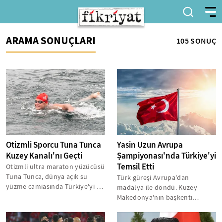
ARAMA SONUÇLARI
105 SONUÇ
Otizmli Sporcu Tuna Tunca
Yasin Uzun Avrupa
Kuzey Kanalı'nı Geçti
Şampiyonası'nda Türkiye'yi
Temsil Etti
Otizmli ultra maraton yüzücüsü
Tuna Tunca, dünya açık su
Türk güreşi Avrupa'dan
yüzme camiasında Türkiye'yi bir
madalya ile döndü. Kuzey
kez daha gururlandırdı.
Makedonya'nın başkenti
Okyanus...
Üsküp'te düzenlenen 20 Yaş Altı
Avrupa Güreş...