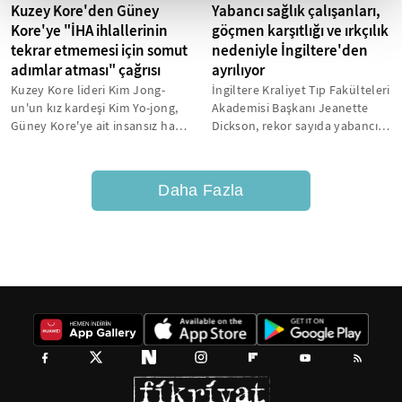
Kuzey Kore'den Güney
Yabancı sağlık çalışanları,
Kore'ye "İHA ihlallerinin
göçmen karşıtlığı ve ırkçılık
tekrar etmemesi için somut
nedeniyle İngiltere'den
adımlar atması" çağrısı
ayrılıyor
Kuzey Kore lideri Kim Jong-
İngiltere Kraliyet Tıp Fakülteleri
un'un kız kardeşi Kim Yo-jong,
Akademisi Başkanı Jeanette
Güney Kore'ye ait insansız hava
Dickson, rekor sayıda yabancı
araçlarının (İHA) Pyongyang'ın...
doktorun ve hemşirenin artan...
Daha Fazla