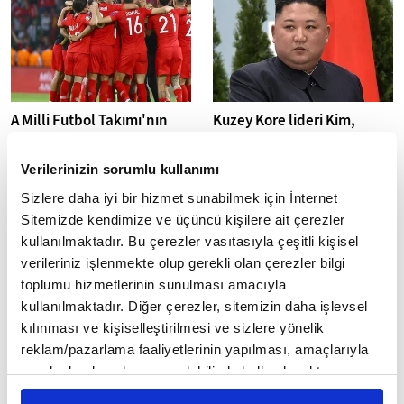
A Milli Futbol Takımı'nın
Kuzey Kore lideri Kim,
özel maçlarının
Ukrayna'da ele
stadyumları ve tarihleri
geçirilmemek için
Verilerinizin sorumlu kullanımı
belirlendi
"kendilerini patlatan"
askerlerini övdü
Sizlere daha iyi bir hizmet sunabilmek için İnternet
A Milli Futbol Takımı'nın 2026
FIFA Dünya Kupası hazırlıkları
Kuzey Kore lideri Kim Jong-un,
Sitemizde kendimize ve üçüncü kişilere ait çerezler
çerçevesinde Kuzey Makedonya
Rusya'ya gönderilen ve
kullanılmaktadır. Bu çerezler vasıtasıyla çeşitli kişisel
ve Venezuela ile oynayacağı...
"Ukrayna tarafından ele
verileriniz işlenmekte olup gerekli olan çerezler bilgi
geçirilmemek için kendilerini
toplumu hizmetlerinin sunulması amacıyla
patlatan"...
kullanılmaktadır. Diğer çerezler, sitemizin daha işlevsel
kılınması ve kişiselleştirilmesi ve sizlere yönelik
reklam/pazarlama faaliyetlerinin yapılması, amaçlarıyla
sınırlı olarak açık rızanız dahilinde kullanılacaktır.
Çerezlere ilişkin tercihlerinizi çerez paneli vasıtasıyla