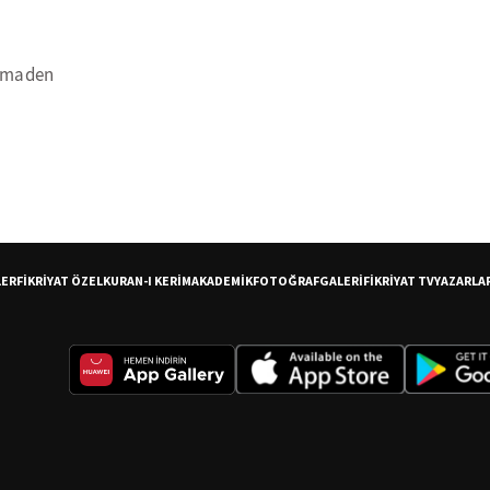
r maden
LER
FİKRİYAT ÖZEL
KURAN-I KERİM
AKADEMİK
FOTOĞRAF
GALERİ
FİKRİYAT TV
YAZARLA