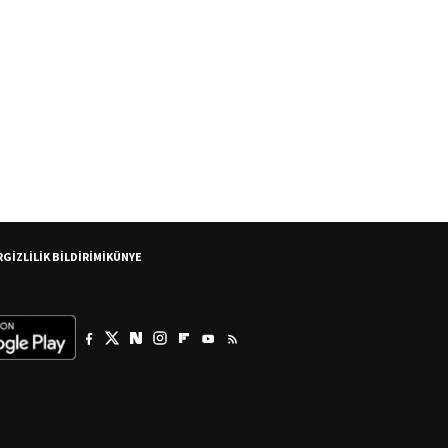
R
GİZLİLİK BİLDİRİMİ
KÜNYE