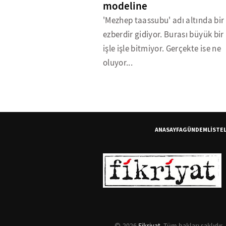
modeline
'Mezhep taassubu' adı altında bir
ezberdir gidiyor. Burası büyük bi
işle işle bitmiyor. Gerçekte ise ne
oluyor...
ANASAYFA
GÜNDEM
LİSTE
2026
Fikriyat
. Tüm hakları saklıdır.