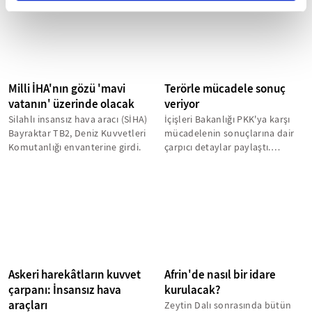
Milli İHA'nın gözü 'mavi
Terörle mücadele sonuç
vatanın' üzerinde olacak
veriyor
Silahlı insansız hava aracı (SİHA)
İçişleri Bakanlığı PKK'ya karşı
Bayraktar TB2, Deniz Kuvvetleri
mücadelenin sonuçlarına dair
Komutanlığı envanterine girdi.
çarpıcı detaylar paylaştı.
Yapılan açıklama oldukça...
Askeri harekâtların kuvvet
Afrin'de nasıl bir idare
çarpanı: İnsansız hava
kurulacak?
araçları
Zeytin Dalı sonrasında bütün