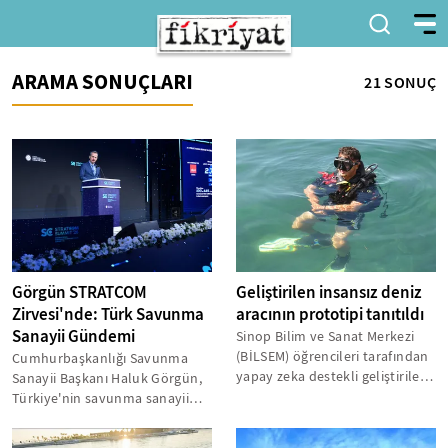
ARAMA SONUÇLARI
21 SONUÇ
Görgün STRATCOM
Geliştirilen insansız deniz
Zirvesi'nde: Türk Savunma
aracının prototipi tanıtıldı
Sanayii Gündemi
Sinop Bilim ve Sanat Merkezi
(BİLSEM) öğrencileri tarafından
Cumhurbaşkanlığı Savunma
yapay zeka destekli geliştirilen
Sanayii Başkanı Haluk Görgün,
insansız deniz aracının...
Türkiye'nin savunma sanayii
kapasitesinin barışa yönelik
bir...