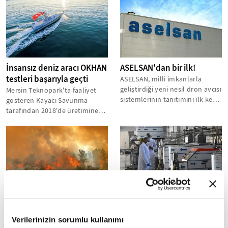
İnsansız deniz aracı OKHAN
ASELSAN'dan bir ilk!
testleri başarıyla geçti
ASELSAN, milli imkanlarla
geliştirdiği yeni nesil dron avcısı
Mersin Teknopark'ta faaliyet
sistemlerinin tanıtımını ilk kez
gösteren Kayacı Savunma
SAHA EXPO Uluslararası...
tarafından 2018'de üretimine
başlanan deniz aracının seyir
menzili...
Orman yangınlarıyla
Yüzde 50 hibe desteğiyle
mücadelede kullanılan
süt ürünleri tesisi kurdu
Verilerinizin sorumlu kullanımı
yapay zeka sistemi
Bitlis’te işletmeci Nevzat Ava,