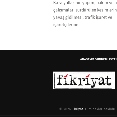
Kara yollarının yapım, bakım ve 
çalışmaları sürdürülen kesimleri
yavaş gidilmesi, trafik işaret ve
işaretçilerine...
ANASAYFA
GÜNDEM
LİSTE
2026
Fikriyat
. Tüm hakları saklıdır.