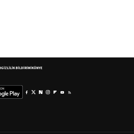
R
GİZLİLİK BİLDİRİMİ
KÜNYE