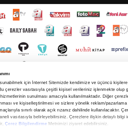
anımı
 sunabilmek için İnternet Sitemizde kendimize ve üçüncü kişilere 
u çerezler vasıtasıyla çeşitli kişisel verileriniz işlenmekte olup g
 hizmetlerinin sunulması amacıyla kullanılmaktadır. Diğer çerezle
ınması ve kişiselleştirilmesi ve sizlere yönelik reklam/pazarlama
maçlarıyla sınırlı olarak açık rızanız dahilinde kullanılacaktır. Çe
paneli vasıtasıyla belirleyebilirsiniz. Çerezlere ilişkin detaylı bilgi i
ir,
Çerez Bilgilendirme
Metnimizi ziyaret edebilirsiniz.