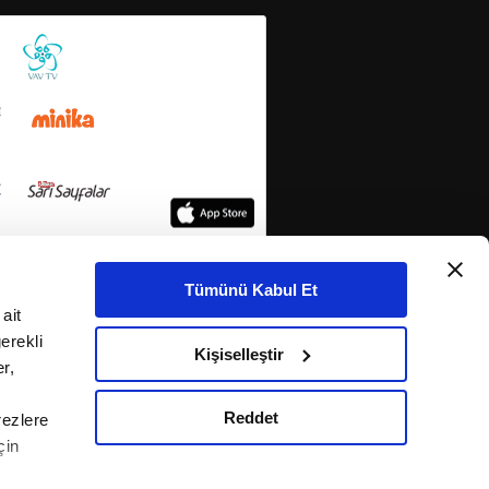
Tümünü Kabul Et
ait
erekli
Kişiselleştir
r,
Reddet
rezlere
çin