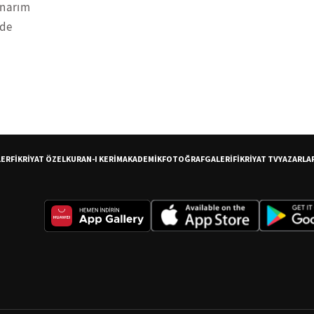
onarım
nde
LER
FİKRİYAT ÖZEL
KURAN-I KERİM
AKADEMİK
FOTOĞRAF
GALERİ
FİKRİYAT TV
YAZARLA