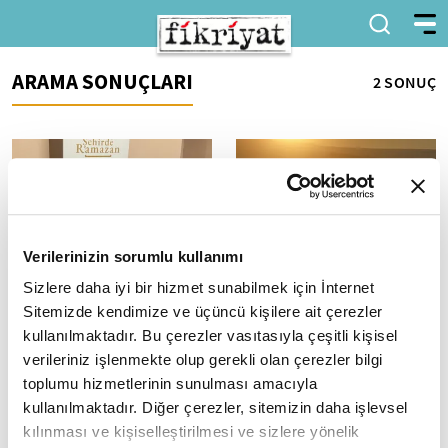
ARAMA SONUÇLARI
2 SONUÇ
Verilerinizin sorumlu kullanımı
Sizlere daha iyi bir hizmet sunabilmek için İnternet
Sultanahmet'te İnançsal
Drone Hürmetçi
Miras Programı Gerçekleşti
Sazlığı'ndaki Yılkı Atlarını
Sitemizde kendimize ve üçüncü kişilere ait çerezler
Görüntüledi
İstanbul Büyükşehir Belediyesi
kullanılmaktadır. Bu çerezler vasıtasıyla çeşitli kişisel
Kültür Müdürlüğü, Ramazan
Kayseri'nin doğal
verileriniz işlenmekte olup gerekli olan çerezler bilgi
ayına özel düzenlediği "Şehirde
güzelliklerinin başında gelen
toplumu hizmetlerinin sunulması amacıyla
Ramazan" etkinlikleri
Hürmetçi Sazlığı, modern drone
kullanılmaktadır. Diğer çerezler, sitemizin daha işlevsel
kapsamında...
teknolojisiyle yapılan hava
kılınması ve kişiselleştirilmesi ve sizlere yönelik
çekimleriyle...