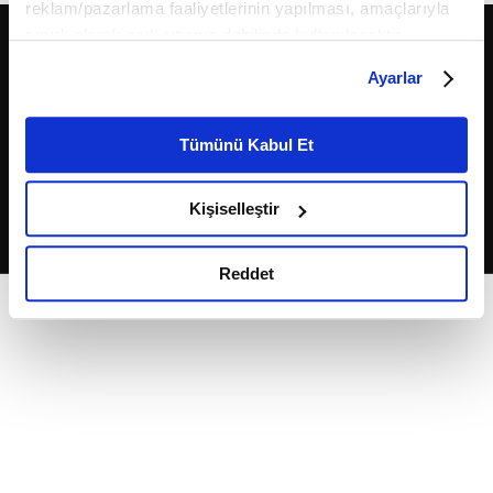
reklam/pazarlama faaliyetlerinin yapılması, amaçlarıyla
sınırlı olarak açık rızanız dahilinde kullanılacaktır.
Çerezlere ilişkin tercihlerinizi çerez paneli vasıtasıyla
Ayarlar
belirleyebilirsiniz. Çerezlere ilişkin detaylı bilgi için
Ayarlar butonuna tıklayabilir,
Çerez Bilgilendirme
Metnimizi ziyaret edebilirsiniz.
Tümünü Kabul Et
6698 sayılı Kişisel Verilerin Korunması Kanunu uyarınca
2026
Fikriyat
. Tüm hakları saklıdır.
hazırlanmış olan İnternet Sitesi Aydınlatma Metnimizi
Kişiselleştir
okumak ve sitemizi ziyaretiniz kapsamında
gerçekleştirilen veri işleme faaliyetleri ile ilgili daha
detaylı bilgi almak için lütfen
tıklayınız.
Reddet