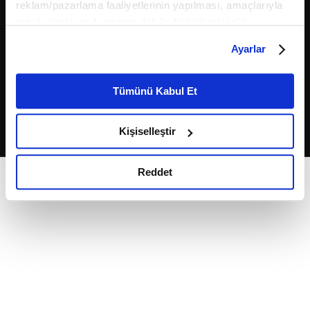
reklam/pazarlama faaliyetlerinin yapılması, amaçlarıyla
sınırlı olarak açık rızanız dahilinde kullanılacaktır.
Çerezlere ilişkin tercihlerinizi çerez paneli vasıtasıyla
Ayarlar
belirleyebilirsiniz. Çerezlere ilişkin detaylı bilgi için
Ayarlar butonuna tıklayabilir,
Çerez Bilgilendirme
Metnimizi ziyaret edebilirsiniz.
Tümünü Kabul Et
2026
Fikriyat
. Tüm hakları saklıdır.
6698 sayılı Kişisel Verilerin Korunması Kanunu uyarınca
hazırlanmış olan İnternet Sitesi Aydınlatma Metnimizi
Kişiselleştir
okumak ve sitemizi ziyaretiniz kapsamında
gerçekleştirilen veri işleme faaliyetleri ile ilgili daha
detaylı bilgi almak için lütfen
tıklayınız.
Reddet