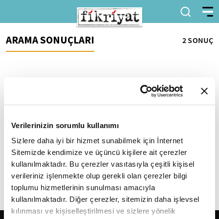
ARAMA SONUÇLARI
2 SONUÇ
Verilerinizin sorumlu kullanımı
Sizlere daha iyi bir hizmet sunabilmek için İnternet
İslam, Abbasi uydurması
Alkollü içkiler ve vahşi
mı?
cinayet
Sitemizde kendimize ve üçüncü kişilere ait çerezler
Diyanet İşleri Eski Başkanı Ali
Önce geçen hafta vuku bulan
kullanılmaktadır. Bu çerezler vasıtasıyla çeşitli kişisel
Bardakoğlu, bazı
vahşeti medyadan takip
verileriniz işlenmekte olup gerekli olan çerezler bilgi
konuşmalarında ve yazılarında
edelim: "Ankara'nın Çankaya
toplumu hizmetlerinin sunulması amacıyla
İslami kurumların Abbasilerin
ilçesinde bir eğlence
kullanılmaktadır. Diğer çerezler, sitemizin daha işlevsel
eseri olduğunu...
mekânında müzisyenlik...
kılınması ve kişiselleştirilmesi ve sizlere yönelik