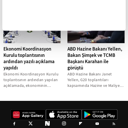
tedavüle verildi. Türkiye...
Ekonomi Koordinasyon
ABD Hazine Bakanı Yellen,
Kurulu toplantısının
Bakan Şimşek ve TCMB
ardından yazılı açıklama
Başkanı Karahan ile
yapıldı
görüştü
Ekonomi Koordinasyon Kurulu
ABD Hazine Bakanı Janet
toplantısının ardından yapılan
Yellen, G20 toplantıları
açıklamada, ekonominin
kapsamında Hazine ve Maliye
rekabet gücünü ve verimliliğini
Bakanı Mehmet Şimşek ve
artırıcı...
Türkiye Cumhuriyet...