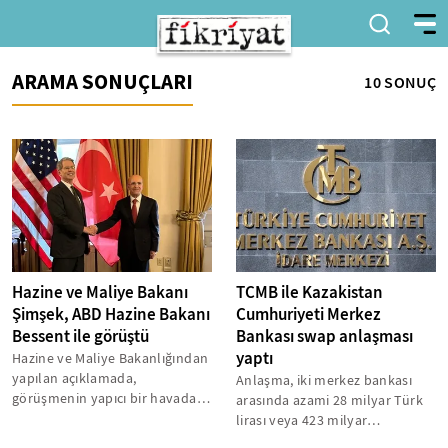
ARAMA SONUÇLARI
10 SONUÇ
Hazine ve Maliye Bakanı
TCMB ile Kazakistan
Şimşek, ABD Hazine Bakanı
Cumhuriyeti Merkez
Bessent ile görüştü
Bankası swap anlaşması
yaptı
Hazine ve Maliye Bakanlığından
yapılan açıklamada,
Anlaşma, iki merkez bankası
görüşmenin yapıcı bir havada
arasında azami 28 milyar Türk
gerçekleştiği bildirildi.
lirası veya 423 milyar
Kazakistan tengesi değerinde