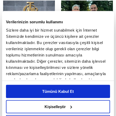
yerel...
Verilerinizin sorumlu kullanımı
Sizlere daha iyi bir hizmet sunabilmek için İnternet
Sitemizde kendimize ve üçüncü kişilere ait çerezler
TCMB ile Kazakistan
TCMB Başkanı Karahan,
kullanılmaktadır. Bu çerezler vasıtasıyla çeşitli kişisel
Cumhuriyeti Merkez
Jackson Hole'de, Fed
verileriniz işlenmekte olup gerekli olan çerezler bilgi
Bankası swap anlaşması
Başkanı Powell ile bir araya
toplumu hizmetlerinin sunulması amacıyla
yaptı
geldi
kullanılmaktadır. Diğer çerezler, sitemizin daha işlevsel
Türkiye Cumhuriyet Merkez
Türkiye Cumhuriyet Merkez
kılınması ve kişiselleştirilmesi ve sizlere yönelik
Bankası (TCMB) ve Kazakistan
Bankası (TCMB) Başkanı Fatih
Cumhuriyeti Merkez Bankası
Karahan, ABD'de
reklam/pazarlama faaliyetlerinin yapılması, amaçlarıyla
Türk lirası-Kazakistan tengesi
gerçekleştirilen Jackson Hole
sınırlı olarak açık rızanız dahilinde kullanılacaktır.
ikili...
Ekonomi Politikası...
Çerezlere ilişkin tercihlerinizi çerez paneli vasıtasıyla
Tümünü Kabul Et
belirleyebilirsiniz. Çerezlere ilişkin detaylı bilgi için
Ayarlar butonuna tıklayabilir,
Çerez Bilgilendirme
Metnimizi ziyaret edebilirsiniz.
Kişiselleştir
6698 sayılı Kişisel Verilerin Korunması Kanunu uyarınca